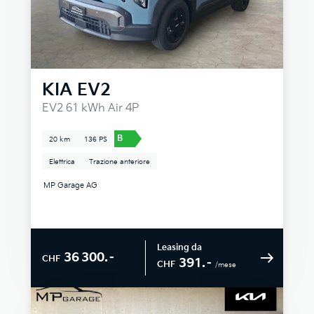
KIA
EV2
EV2 61 kWh Air 4P
B
20 km
136 PS
Elettrica
Trazione anteriore
MP Garage AG
Leasing da
36 300.–
CHF
391.–
CHF
/mese