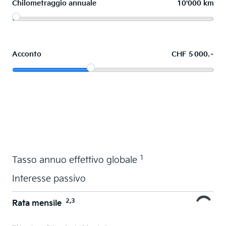
Chilometraggio annuale
10'000 km
Acconto
CHF 5 000.–
Acquistare ora in leasing l'auto dei sogni
1
Tasso annuo effettivo globale
Interesse passivo
2,3
Rata mensile