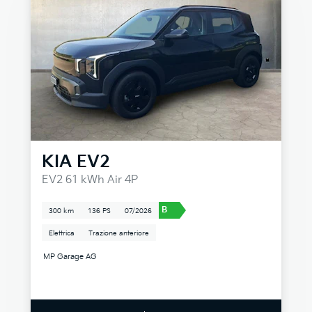
KIA
EV2
EV2 61 kWh Air 4P
B
300 km
136 PS
07/2026
Elettrica
Trazione anteriore
MP Garage AG