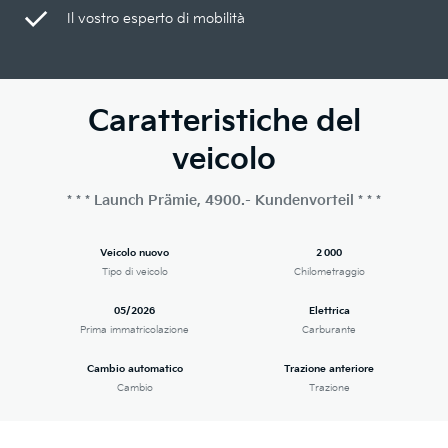
Il vostro esperto di mobilità
Caratteristiche del
veicolo
* * * Launch Prämie, 4900.- Kundenvorteil * * *
Veicolo nuovo
2 000
Tipo di veicolo
Chilometraggio
05/2026
Elettrica
Prima immatricolazione
Carburante
Cambio automatico
Trazione anteriore
Cambio
Trazione