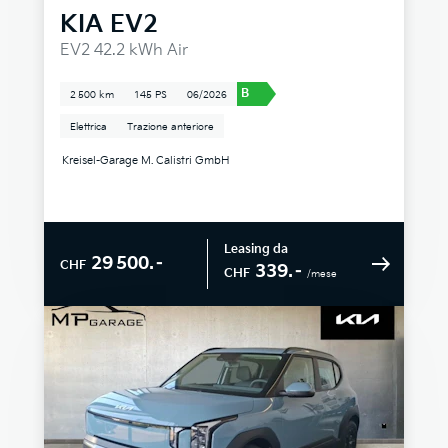
KIA
EV2
EV2 42.2 kWh Air
B
2 500 km
145 PS
06/2026
Elettrica
Trazione anteriore
Kreisel-Garage M. Calistri GmbH
Leasing da
29 500.–
CHF
339.–
CHF
/mese