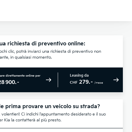
ua richiesta di preventivo online:
chi clic, potrà inviarci una richiesta di preventivo non
lante, in qualsiasi momento.
Leasing da
are direttamente online per
279.–
28 900.–
CHF
/mese
e prima provare un veicolo su strada?
 volentieri! Ci indichi l'appuntamento desiderato e il suo
r Kia la contatterà al più presto.