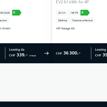
r
EV2 61 kWh Air 4P
B
B
06/2026
20 km
136 PS
eriore
Elettrica
Trazione anteriore
tri GmbH
MP Garage AG
Leasing da
Leasing
36 300.–
CHF
339.–
3
CHF
CHF
/mese