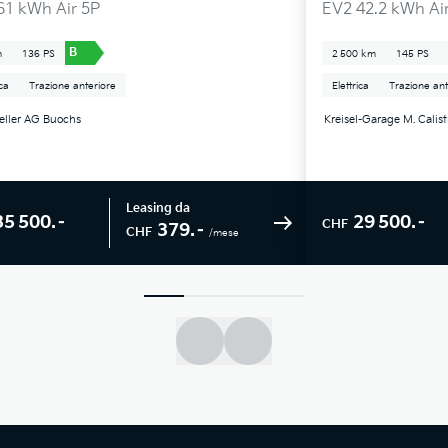
61 kWh Air 5P
EV2 42.2 kWh Ai
B
m
136 PS
2 500 km
145 PS
ica
Trazione anteriore
Elettrica
Trazione ant
eller AG Buochs
Kreisel-Garage M. Calis
Leasing da
35 500.–
29 500.–
CHF
379.–
CHF
/mese