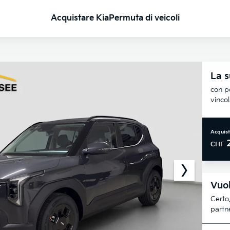
Acquistare Kia
Permuta di veicoli
La s
con po
vinco
Acquist
CHF
Vuol
Certo,
partne