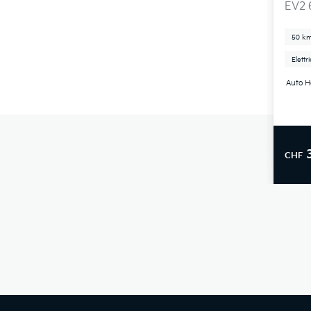
EV2 
50 k
Elettr
Auto H
CHF