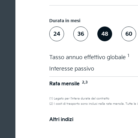
Durata in mesi
24
36
48
60
1
Tasso annuo effettivo globale
Interesse passivo
2,3
Rata mensile
(1) Legato per l’intera durata del contratto
(2) I costi di trasporto sono inclusi nella rata mensile. Tutte l
Altri indizi