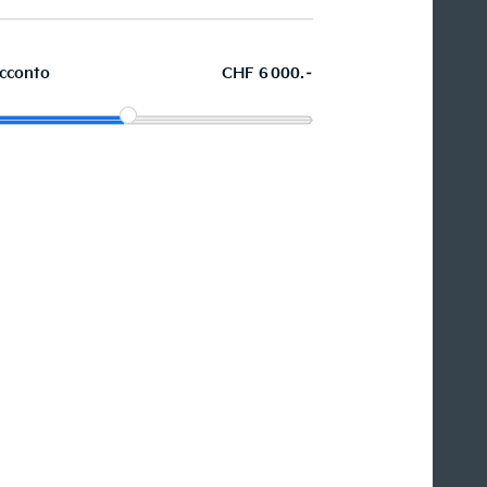
cconto
CHF 6 000.–
Acquistare ora in leasing l'auto
dei sogni