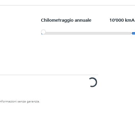
Chilometraggio annuale
10'000 km
A
e informazioni senza garanzia.