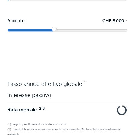
Acconto
CHF 5 000.–
Acquistare ora in leasing l'auto dei sogni
1
Tasso annuo effettivo globale
Interesse passivo
2,3
Rata mensile
(1) Legato per l’intera durata del contratto
(2) I costi di trasporto sono inclusi nella rata mensile. Tutte le informazioni senza
garanzia.