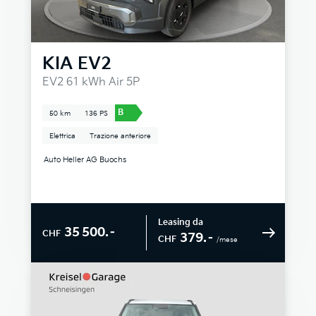
KIA
EV2
EV2 61 kWh Air 5P
B
50 km
136 PS
Elettrica
Trazione anteriore
Auto Heller AG Buochs
Leasing da
35 500.–
CHF
379.–
CHF
/mese