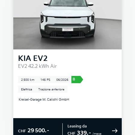
KIA
EV2
EV2 42.2 kWh Air
B
2 500 km
145 PS
06/2026
Elettrica
Trazione anteriore
Kreisel-Garage M. Calistri GmbH
Leasing da
29 500.–
CHF
339.–
CHF
/mese