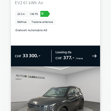
EV2 61 kWh Air
B
20 km
136 PS
Elettrica
Trazione anteriore
Gratwohl Automobile AG
Leasing da
33 300.–
CHF
377.–
CHF
/mese