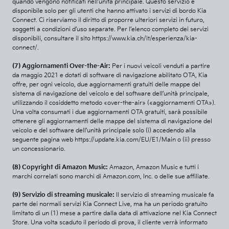
quando vengono notificati nell’unità principale. Questo servizio è
disponibile solo per gli utenti che hanno attivato i servizi di bordo Kia
Connect. Ci riserviamo il diritto di proporre ulteriori servizi in futuro,
soggetti a condizioni d’uso separate. Per l’elenco completo dei servizi
disponibili, consultare il sito
https://www.kia.ch/it/esperienza/kia-
connect/
.
(7) Aggiornamenti Over-the-Air:
Per i nuovi veicoli venduti a partire
da maggio 2021 e dotati di software di navigazione abilitato OTA, Kia
offre, per ogni veicolo, due aggiornamenti gratuiti delle mappe del
sistema di navigazione del veicolo e del software dell’unità principale,
utilizzando il cosiddetto metodo «over-the-air» («aggiornamenti OTA»).
Una volta consumati i due aggiornamenti OTA gratuiti, sarà possibile
ottenere gli aggiornamenti delle mappe del sistema di navigazione del
veicolo e del software dell’unità principale solo (i) accedendo alla
seguente pagina web https://update.kia.com/EU/E1/Main o (ii) presso
un concessionario.
(8) Copyright di Amazon Music:
Amazon, Amazon Music e tutti i
marchi correlati sono marchi di Amazon.com, Inc. o delle sue affiliate.
(9) Servizio di streaming musicale:
Il servizio di streaming musicale fa
parte dei normali servizi Kia Connect Live, ma ha un periodo gratuito
limitato di un (1) mese a partire dalla data di attivazione nel Kia Connect
Store. Una volta scaduto il periodo di prova, il cliente verrà informato