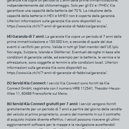
garanzia Kia copre un periodo di 2 anni dalla prima immatricolazione,
indipendentemente dal chilometraggio. Solo per gli EV e i PHEV, Kia
garantisce una capacità della batteria del 70 %. La riduzione della
capacità della batteria in HEV e MHEV non è coperta dalla garanzia.
Ulteriori informazioni sulla garanzia Kia sono disponibili su
https://www.kia.ch/it/7-anni-di-garanzia-di-fabbrica/garanzia/.
(4) Garanzia di 7 anni:
La garanzia Kia copre un periodo di 7 anni dalla
prima immatricolazione o 150 000 km, a seconda di quale dei due
eventi si verifichi per primo. Valida in tutti gli Stati membri dell’UE (più
Norvegia, Svizzera, Islanda e Gibilterra). Eventuali deroghe in base alle
condizioni di garanzia valide, ad esempio per la batteria, la vernice e le
attrezzature, sono soggette ai termini e alle condizioni locali. Ulteriori
informazioni sulla garanzia Kia sono disponibili su
https://www.kia.ch/it/7-anni-di-garanzia-di-fabbrica/garanzia/
.
(5) Servizi Kia Connect:
I servizi Kia Connect sono forniti da Kia
Connect GmbH, registrata con il numero HRB 112541, Theodor-Heuss-
Allee 11, 60486 Francoforte sul Meno.
(6) Servizi Kia Connect gratuiti per 7 anni:
I servizi vengono forniti
gratuitamente per un periodo di 7 anni a partire dal giorno della vendita
del veicolo al primo proprietario, ovvero dal momento in cui il contratto
di acquisto iniziale diventa effettivo. I veicoli possono ricevere gli ultimi
aggiornamenti software per le mappe e la navigazione accettandoli