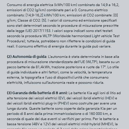
Consumo di energia elettrica (kWh/100 km) combinato da 14,9 a 16,2,
emissioni di CO2 (g/km) combinate pari a 0. Consumo elettrico
combinato: [14,9-16,2] kWh/100 km; emissioni di CO2 combinate: [0]
g/km; Classe di CO2: [5]. I valori di consumo ed emissione specificati
sono stati determinati secondo le procedure di misurazione prescritte
dalla legge (UE) 2017/1153. I valori sopra indicati sono stati testati
secondo la procedura WLTP (Worldwide harmonized Light vehicle Test
Procedure); tuttavia, potrebbero non riflettere le condizioni di guida
reali. Il consumo effettivo di energia durante la guida può variare.
(2) Autonomia di guida
: L’autonomia è stata determinata in base alla
procedura di misurazione standardizzata dell’UE (WLTP), basata su un
pacco batterie da 81,4kWh, trazione posteriore e ruote da 17”. Lo stile
di guida individuale e altri fattori, come la velocità, la temperatura
esterna, la topografia e l’uso di dispositivi/unità che consumano
elettricità, influiscono sull’autonomia reale e possono ridurla.
(3) Garanzia della batteria di 8 anni:
Le batterie Kia agli ioni di litio ad
alta tensione dei veicoli elettrici (EV), dei veicoli ibridi elettrici (HEV) e
dei veicoli ibridi elettrici plug-in (PHEV) sono costruite per avere una
lunga durata. Queste batterie sono coperte dalla garanzia Kia per un
periodo di 8 anni dalla prima immatricolazione o di 160 000 km, a
seconda di quale dei due eventi si verifichi per primo. Per le batterie a
bassa tensione (48V e 12V) dei veicoli elettrici mild-hybrid (MHEV), la