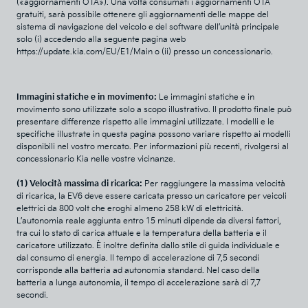
(«aggiornamenti OTA»). Una volta consumati i aggiornamenti OTA
gratuiti, sarà possibile ottenere gli aggiornamenti delle mappe del
sistema di navigazione del veicolo e del software dell’unità principale
solo (i) accedendo alla seguente pagina web
https://update.kia.com/EU/E1/Main o (ii) presso un concessionario.
Immagini statiche e in movimento:
Le immagini statiche e in
movimento sono utilizzate solo a scopo illustrativo. Il prodotto finale può
presentare differenze rispetto alle immagini utilizzate. I modelli e le
specifiche illustrate in questa pagina possono variare rispetto ai modelli
disponibili nel vostro mercato. Per informazioni più recenti, rivolgersi al
concessionario Kia nelle vostre vicinanze.
(1) Velocità massima di ricarica:
Per raggiungere la massima velocità
di ricarica, la EV6 deve essere caricata presso un caricatore per veicoli
elettrici da 800 volt che eroghi almeno 258 kW di elettricità.
L’autonomia reale aggiunta entro 15 minuti dipende da diversi fattori,
tra cui lo stato di carica attuale e la temperatura della batteria e il
caricatore utilizzato. È inoltre definita dallo stile di guida individuale e
dal consumo di energia. Il tempo di accelerazione di 7,5 secondi
corrisponde alla batteria ad autonomia standard. Nel caso della
batteria a lunga autonomia, il tempo di accelerazione sarà di 7,7
secondi.