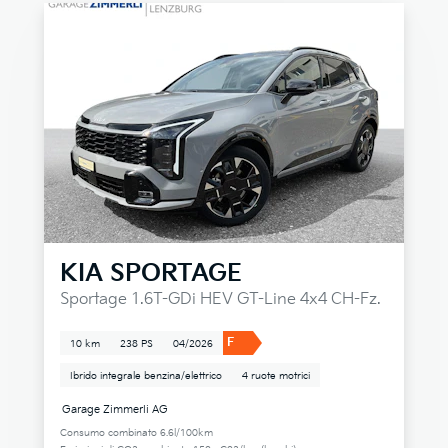
KIA
SPORTAGE
Sportage 1.6T-GDi HEV GT-Line 4x4 CH-Fz.
F
10 km
238 PS
04/2026
Ibrido integrale benzina/elettrico
4 ruote motrici
Garage Zimmerli AG
Consumo combinato 6.6l/100km