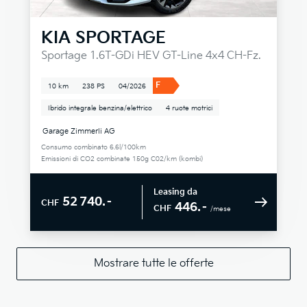
KIA
SPORTAGE
Sportage 1.6T-GDi HEV GT-Line 4x4 CH-Fz.
F
10 km
238 PS
04/2026
Ibrido integrale benzina/elettrico
4 ruote motrici
Garage Zimmerli AG
Consumo combinato 6.6l/100km
Emissioni di CO2 combinate 150g C02/km (kombi)
Leasing da
52 740.–
CHF
446.–
CHF
/mese
Mostrare tutte le offerte