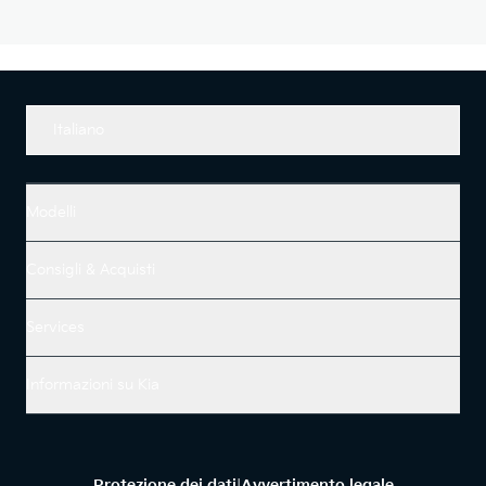
Italiano
Modelli
Consigli & Acquisti
Services
Informazioni su Kia
Protezione dei dati
Avvertimento legale