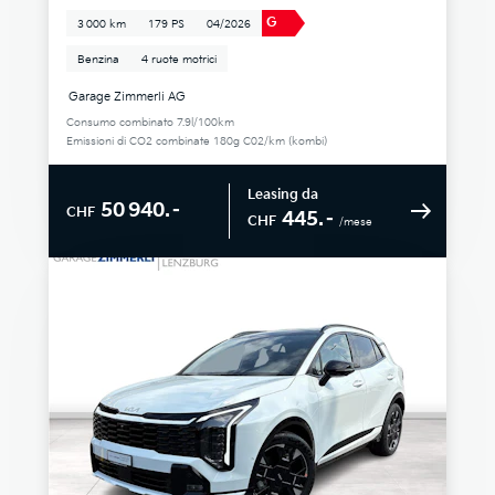
G
3 000 km
179 PS
04/2026
Benzina
4 ruote motrici
Garage Zimmerli AG
Consumo combinato 7.9l/100km
Emissioni di CO2 combinate 180g C02/km (kombi)
Leasing da
50 940.–
CHF
445.–
CHF
/mese