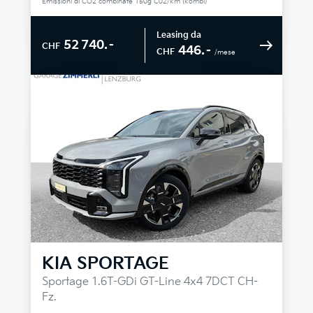
Emissioni di CO2 combinate 150g C02/km (kombi)
Leasing da
52 740.–
CHF
446.–
CHF
/mese
KIA
SPORTAGE
Sportage 1.6T-GDi GT-Line 4x4 7DCT CH-
Fz.