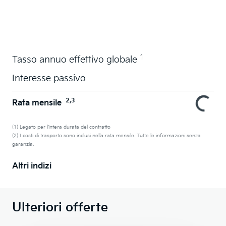
Acquistare ora in leasing l'auto dei sogni
1
Tasso annuo effettivo globale
Interesse passivo
2,3
Rata mensile
(1) Legato per l’intera durata del contratto
(2) I costi di trasporto sono inclusi nella rata mensile. Tutte le informazioni senza
garanzia.
Altri indizi
Ulteriori offerte