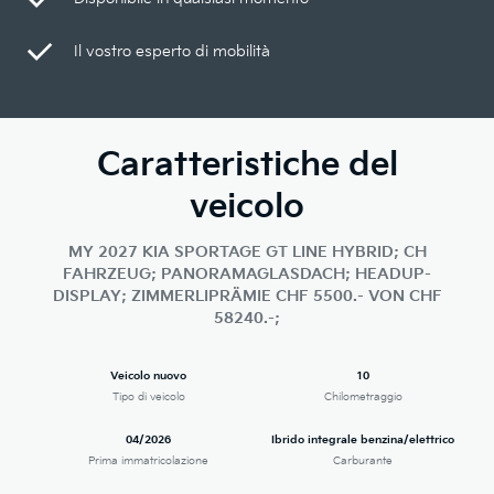
Il vostro esperto di mobilità
Caratteristiche del
veicolo
MY 2027 KIA SPORTAGE GT LINE HYBRID; CH
FAHRZEUG; PANORAMAGLASDACH; HEADUP-
DISPLAY; ZIMMERLIPRÄMIE CHF 5500.- VON CHF
58240.-;
Veicolo nuovo
10
Tipo di veicolo
Chilometraggio
04/2026
Ibrido integrale benzina/elettrico
Prima immatricolazione
Carburante