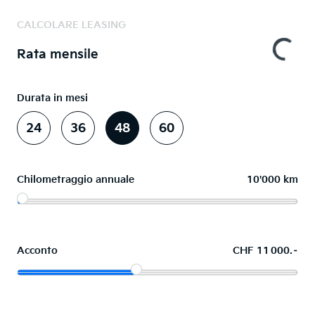
CALCOLARE LEASING
Rata mensile
Durata in mesi
24
36
48
60
Chilometraggio annuale
10'000 km
Acconto
CHF 11 000.–