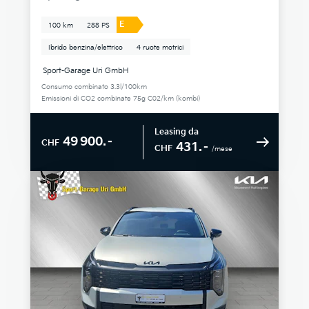
E
100 km
288 PS
Ibrido benzina/elettrico
4 ruote motrici
Sport-Garage Uri GmbH
Consumo combinato 3.3l/100km
Emissioni di CO2 combinate 75g C02/km (kombi)
Leasing da
49 900.–
CHF
431.–
CHF
/mese