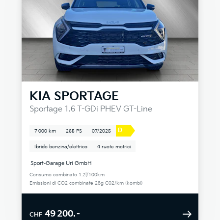
KIA
SPORTAGE
Sportage 1.6 T-GDi PHEV GT-Line
D
7 000 km
265 PS
07/2025
Ibrido benzina/elettrico
4 ruote motrici
Sport-Garage Uri GmbH
Consumo combinato 1.2l/100km
Emissioni di CO2 combinate 28g C02/km (kombi)
49 200.–
CHF