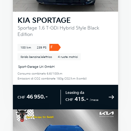
KIA
SPORTAGE
Sportage 1.6 T-GDi Hybrid Style Black
Edition
F
100 km
239 PS
Ibrido benzina/elettrico
4 ruote motrici
Sport-Garage Uri GmbH
Consumo combinato 6.6l/100km
Emissioni di CO2 combinate 150g C02/km (kombi)
Leasing da
46 950.–
CHF
415.–
CHF
/mese