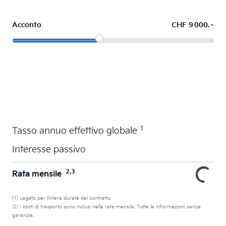
Acconto
CHF 9 000.–
Acquistare ora in leasing l'auto dei sogni
1
Tasso annuo effettivo globale
Interesse passivo
2,3
Rata mensile
(1) Legato per l’intera durata del contratto
(2) I costi di trasporto sono inclusi nella rata mensile. Tutte le informazioni senza
garanzia.