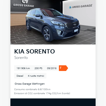
KIA
SORENTO
Sorento
F
191 906 km
200 PS
09/2015
Diesel
4 ruote motrici
Gross Garage Wettingen
Consumo combinato 6.6l/100km
Emissioni di CO2 combinate 174g C02/km (kombi)