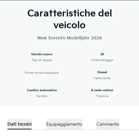
Caratteristiche del
veicolo
New Sorento Modelljahr 2026
Veicolo nuovo
20
Tipo di veicolo
Chilometraggio
Diesel
Prima immatricolazione
Carburante
Cambio automatico
4 ruote motrici
Cambio
Trazione
Dati tecnici
Equipaggiamento
Commento