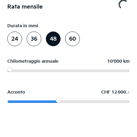
Rata mensile
Durata in mesi
24
36
48
60
Chilometraggio annuale
10'000 km
Acconto
CHF 12 000.–
Acquistare ora in leasing l'auto dei sogni