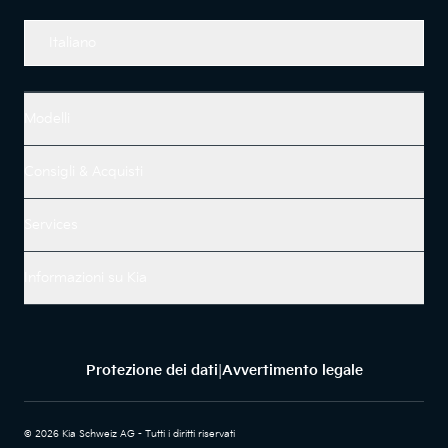
Italiano
Modelli
Consigli & Acquisti
Services
Informazioni su Kia
Protezione dei dati
Avvertimento legale
|
© 2026 Kia Schweiz AG - Tutti i diritti riservati