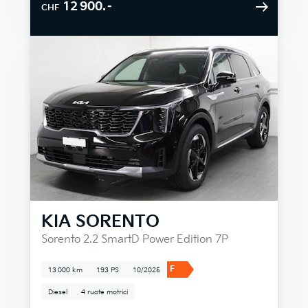
12 900.–
CHF
KIA
SORENTO
Sorento 2.2 SmartD Power Edition 7P
F
13 000 km
193 PS
10/2025
Diesel
4 ruote motrici