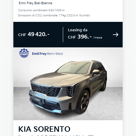
Emil Frey Biel-Bienne
Consumo combinato 6.6l/100km
Emissioni di CO2 combinate 174g C02/km (kombi)
Leasing da
49 420.–
CHF
396.–
CHF
/mese
KIA
SORENTO