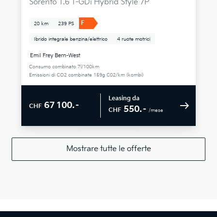
Sorento 1.6 T-GDi Hybrid Style 7P
F
20 km
239 PS
Ibrido integrale benzina/elettrico
4 ruote motrici
Emil Frey Bern-West
Consumo combinato 7l/100km
Emissioni di CO2 combinate 159g C02/km (kombi)
Leasing da
67 100.–
CHF
550.–
CHF
/mese
Mostrare tutte le offerte