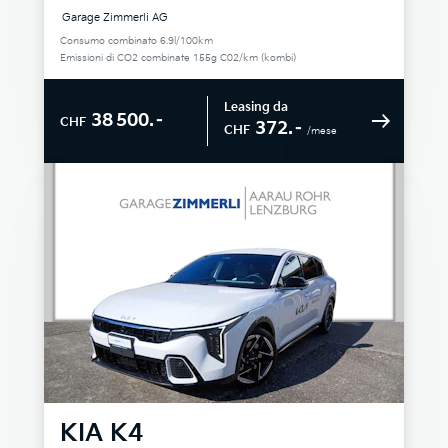
Garage Zimmerli AG
Consumo combinato 6.9l/100km
Emissioni di CO2 combinate 155g C02/km (kombi)
Leasing da
38 500.–
CHF
372.–
CHF
/mese
KIA
K4