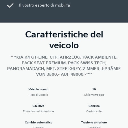
Il vostro esperto di mobilità
Caratteristiche del
veicolo
****KIA K4 GT-LINE, CH-FAHRZEUG, PACK AMBIENTE,
PACK SEAT PREMIUM, PACK SWISS TECH,
PANORAMADACH, MET. STEELGREY, ZIMMERLI-PRÄMIE
VON 3500.- AUF 48000.-****
Veicolo nuovo
10
Tipo di veicolo
Chilometraggio
03/2026
Benzina
Prima immatricolazione
Carburante
Cambio automatico
Trazione anteriore