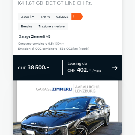
K4 1.6T-GDI DCT GT-LINE CH-Fz.
F
3 500 km
179 PS
03/2026
Benzina
Trazione anteriore
Garage Zimmerli AG
Consumo combinato 6.9l/100km
Emissioni di CO2 combinate 155g C02/km (kombi)
Leasing da
38 500.–
CHF
402.–
CHF
/mese