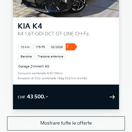
KIA
K4
K4 1.6T-GDI DCT GT-LINE CH-Fz.
F
10 km
179 PS
02/2026
Benzina
Trazione anteriore
Garage Zimmerli AG
Consumo combinato 6.9l/100km
Emissioni di CO2 combinate 155g C02/km (kombi)
43 500.–
CHF
Mostrare tutte le offerte