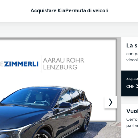
Acquistare Kia
Permuta di veicoli
La s
con po
vinco
Acquist
CHF
Vuol
Certo,
partne