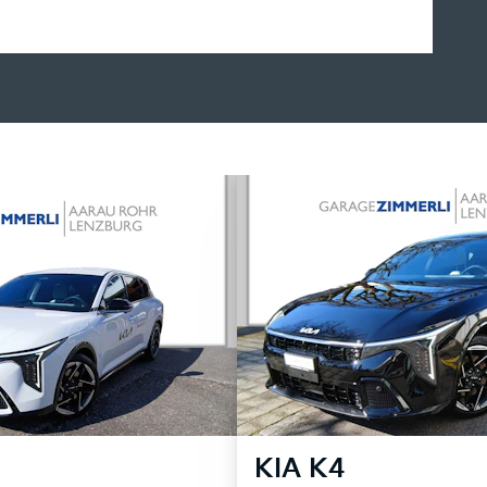
KIA
K4