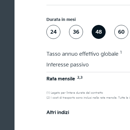
Durata in mesi
24
36
48
60
1
Tasso annuo effettivo globale
Interesse passivo
2,3
Rata mensile
(1) Legato per l’intera durata del contratto
(2) I costi di trasporto sono inclusi nella rata mensile. Tutte l
Altri indizi