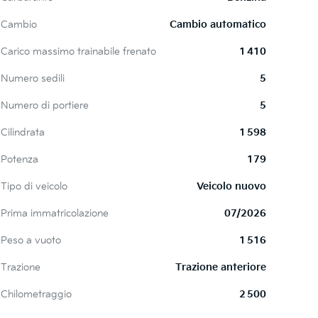
Cambio
Cambio automatico
Carico massimo trainabile frenato
1 410
Numero sedili
5
Numero di portiere
5
Cilindrata
1 598
Potenza
179
Tipo di veicolo
Veicolo nuovo
Prima immatricolazione
07/2026
Peso a vuoto
1 516
Trazione
Trazione anteriore
Chilometraggio
2 500