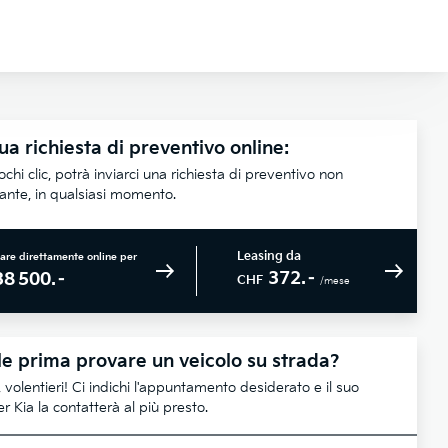
ua richiesta di preventivo online:
chi clic, potrà inviarci una richiesta di preventivo non
lante, in qualsiasi momento.
Leasing da
are direttamente online per
372.–
38 500.–
CHF
/mese
e prima provare un veicolo su strada?
 volentieri! Ci indichi l'appuntamento desiderato e il suo
r Kia la contatterà al più presto.