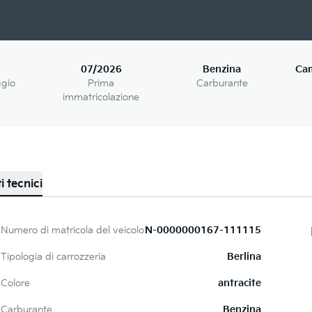
07/2026
Benzina
Ca
ggio
Prima
Carburante
immatricolazione
i tecnici
Numero di matricola del veicolo
N-0000000167-111115
Tipologia di carrozzeria
Berlina
Colore
antracite
Carburante
Benzina