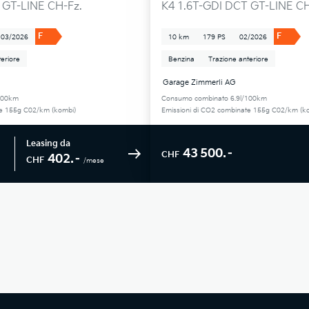
 GT-LINE CH-Fz.
K4 1.6T-GDI DCT GT-LINE CH
F
F
03/2026
10 km
179 PS
02/2026
eriore
Benzina
Trazione anteriore
Garage Zimmerli AG
100km
Consumo combinato 6.9l/100km
te 155g C02/km (kombi)
Emissioni di CO2 combinate 155g C02/km (k
Leasing da
43 500.–
CHF
402.–
CHF
/mese