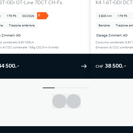
.6T-GDi GT-Line 7DCT CH-Fz.
K4 1.6T-GDI DCT
F
m
179 PS
03/2026
3 500 km
179 PS
na
Trazione anteriore
Benzina
Trazione ant
 Zimmerli AG
Garage Zimmerli AG
o combinato 6.9l/100km
Consumo combinato 6.9l/
ni di CO2 combinate 155g C02/km (kombi)
Emissioni di CO2 combina
44 500.–
38 500.–
CHF