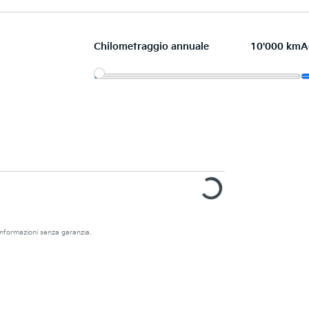
Chilometraggio annuale
10'000 km
A
e informazioni senza garanzia.