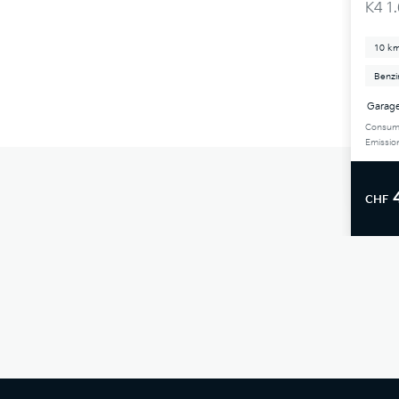
K4 1
10 k
Benzi
Garage
Consum
Emissio
CHF