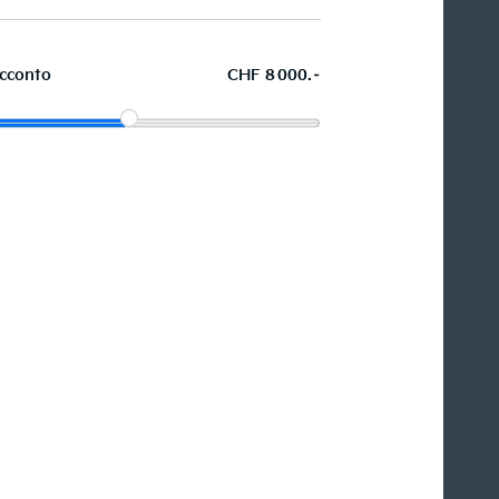
cconto
CHF 8 000.–
Acquistare ora in leasing l'auto
dei sogni