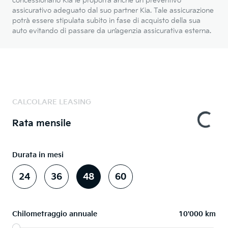
concessionario Kia le proporrà anche un preventivo
assicurativo adeguato dal suo partner Kia. Tale assicurazione
potrà essere stipulata subito in fase di acquisto della sua
auto evitando di passare da un’agenzia assicurativa esterna.
CALCOLARE LEASING
Rata mensile
Durata in mesi
24
36
48
60
Chilometraggio annuale
10'000 km