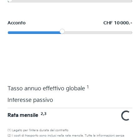
Acconto
CHF 10 000.–
Acquistare ora in leasing l'auto dei sogni
1
Tasso annuo effettivo globale
Interesse passivo
2,3
Rata mensile
(1) Legato per l’intera durata del contratto
(2) I costi di trasporto sono inclusi nella rata mensile. Tutte le informazioni senza