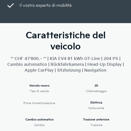
Il vostro esperto di mobilità
Caratteristiche del
veicolo
** CHF 47'800.– ** | KIA EV4 81 kWh GT-Line | 204 PS |
Cambio automatico | Rückfahrkamera | Head-Up Display |
Apple CarPlay | Sitzheizung | Navigation
Veicolo nuovo
20
Tipo di veicolo
Chilometraggio
Elettrica
Prima immatricolazione
Carburante
Cambio automatico
Trazione anteriore
Cambio
Trazione