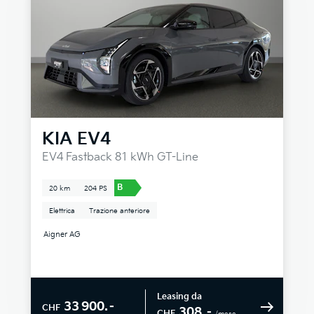
KIA
EV4
EV4 Fastback 81 kWh GT-Line
B
20 km
204 PS
Elettrica
Trazione anteriore
Aigner AG
Leasing da
33 900.–
CHF
308.–
CHF