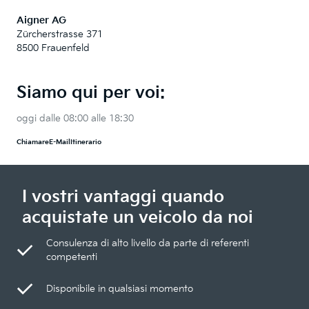
Aigner AG
Zürcherstrasse 371
8500 Frauenfeld
Siamo qui per voi:
oggi dalle 08:00 alle 18:30
Chiamare
E-Mail
Itinerario
I vostri vantaggi quando
acquistate un veicolo da noi
Consulenza di alto livello da parte di referenti
competenti
Disponibile in qualsiasi momento