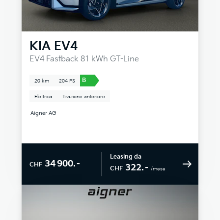
KIA
EV4
EV4 Fastback 81 kWh GT-Line
B
20 km
204 PS
Elettrica
Trazione anteriore
Aigner AG
Leasing da
34 900.–
CHF
322.–
CHF
/mese