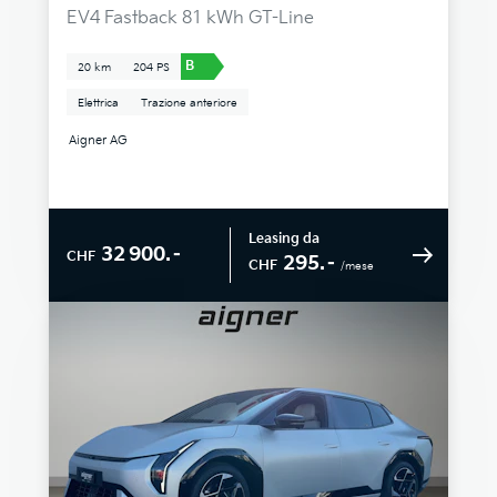
EV4 Fastback 81 kWh GT-Line
B
20 km
204 PS
Elettrica
Trazione anteriore
Aigner AG
Leasing da
32 900.–
CHF
295.–
CHF
/mese