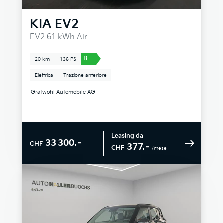
KIA
EV2
EV2 61 kWh Air
B
20 km
136 PS
Elettrica
Trazione anteriore
Gratwohl Automobile AG
Leasing da
33 300.–
CHF
377.–
CHF
/mese