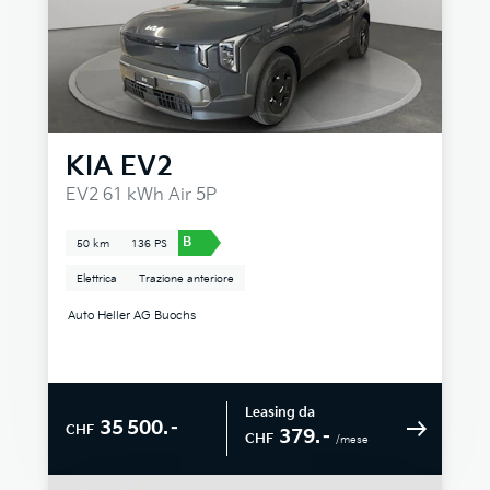
KIA
EV2
EV2 61 kWh Air 5P
B
50 km
136 PS
Elettrica
Trazione anteriore
Auto Heller AG Buochs
Leasing da
35 500.–
CHF
379.–
CHF
/mese