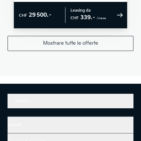
Leasing da
29 500.–
CHF
339.–
CHF
/mese
Mostrare tutte le offerte
Italiano
Modelli