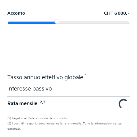
Acconto
CHF 6 000.–
Acquistare ora in leasing l'auto dei sogni
1
Tasso annuo effettivo globale
Interesse passivo
2,3
Rata mensile
(1) Legato per l’intera durata del contratto
(2) I costi di trasporto sono inclusi nella rata mensile. Tutte le informazioni senza
garanzia.