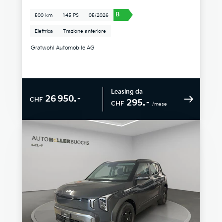
B
500 km
145 PS
05/2026
Elettrica
Trazione anteriore
Gratwohl Automobile AG
Leasing da
26 950.–
CHF
295.–
CHF
/mese