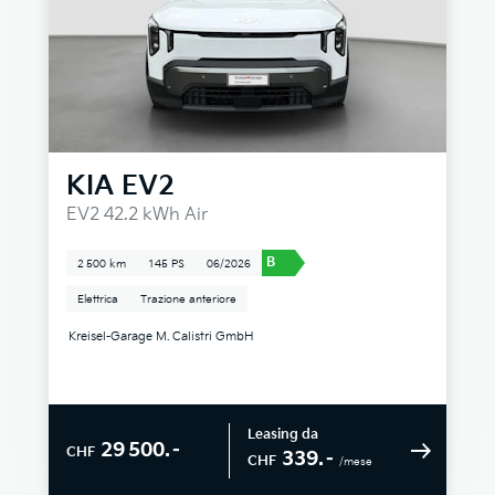
KIA
EV2
EV2 42.2 kWh Air
B
2 500 km
145 PS
06/2026
Elettrica
Trazione anteriore
Kreisel-Garage M. Calistri GmbH
Leasing da
29 500.–
CHF
339.–
CHF
/mese