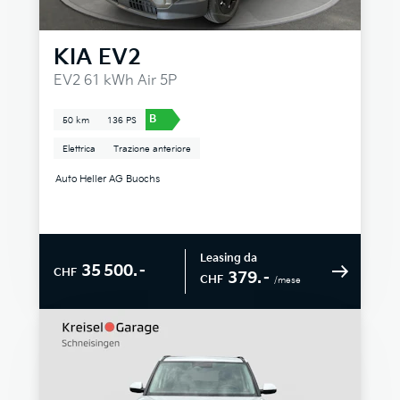
KIA
EV2
EV2 61 kWh Air 5P
B
50 km
136 PS
Elettrica
Trazione anteriore
Auto Heller AG Buochs
Leasing da
35 500.–
CHF
379.–
CHF
/mese