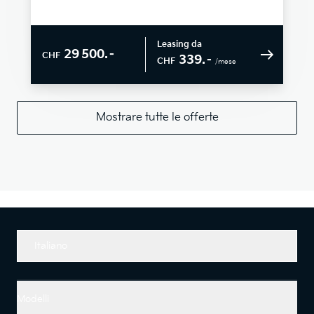
Leasing da
29 500.–
CHF
339.–
CHF
/mese
Mostrare tutte le offerte
Italiano
Modelli