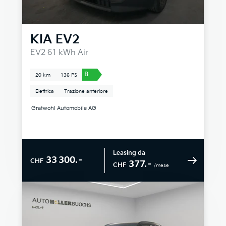
KIA
EV2
EV2 61 kWh Air
B
20 km
136 PS
Elettrica
Trazione anteriore
Gratwohl Automobile AG
Leasing da
33 300.–
CHF
377.–
CHF
/mese