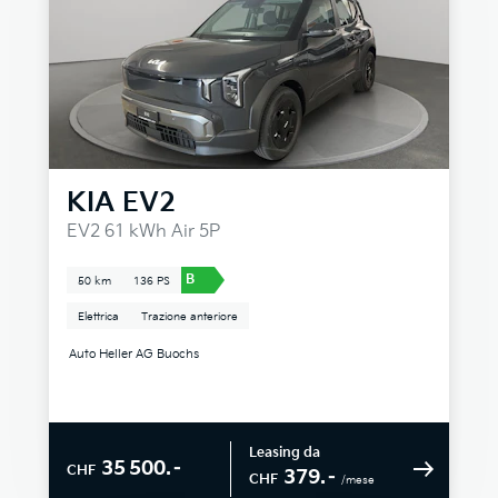
KIA
EV2
EV2 61 kWh Air 5P
B
50 km
136 PS
Elettrica
Trazione anteriore
Auto Heller AG Buochs
Leasing da
35 500.–
CHF
379.–
CHF
/mese