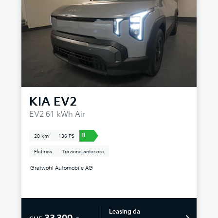
KIA
EV2
EV2 61 kWh Air
B
20 km
136 PS
Elettrica
Trazione anteriore
Gratwohl Automobile AG
Leasing da