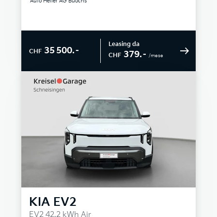
Auto Heller AG Buochs
Leasing da
35 500.–
CHF
379.–
CHF
/mese
KIA
EV2
EV2 42.2 kWh Air