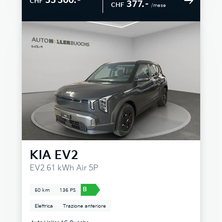
33 300.–
CHF
377.–
CHF
/mese
KIA
EV2
EV2 61 kWh Air 5P
B
50 km
136 PS
Elettrica
Trazione anteriore