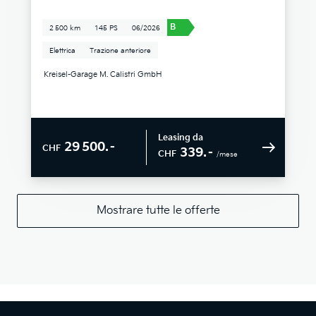
B
2 500 km
145 PS
06/2026
Elettrica
Trazione anteriore
Kreisel-Garage M. Calistri GmbH
Leasing da
29 500.–
CHF
339.–
CHF
/mese
Mostrare tutte le offerte