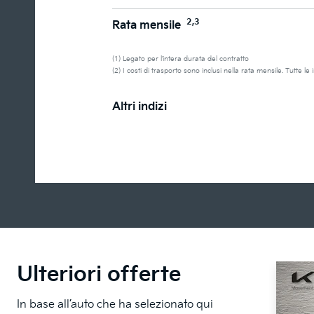
2,3
Rata mensile
(1) Legato per l’intera durata del contratto
(2) I costi di trasporto sono inclusi nella rata mensile. Tutte l
Altri indizi
Ulteriori offerte
In base all’auto che ha selezionato qui