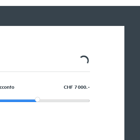
cconto
CHF 7 000.–
Acquistare ora in leasing l'auto
dei sogni