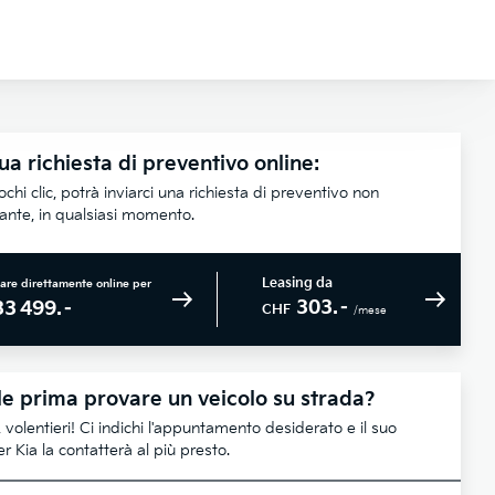
ua richiesta di preventivo online:
chi clic, potrà inviarci una richiesta di preventivo non
lante, in qualsiasi momento.
Leasing da
are direttamente online per
303.–
33 499.–
CHF
/mese
e prima provare un veicolo su strada?
 volentieri! Ci indichi l'appuntamento desiderato e il suo
r Kia la contatterà al più presto.