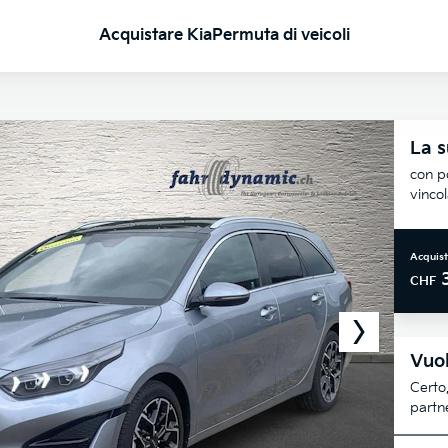
Acquistare Kia
Permuta di veicoli
La s
con po
vinco
Acquist
CHF
Vuol
Certo,
partne