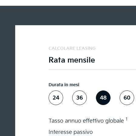
CALCOLARE LEASING
Rata mensile
Durata in mesi
24
36
48
60
1
Tasso annuo effettivo globale
Interesse passivo