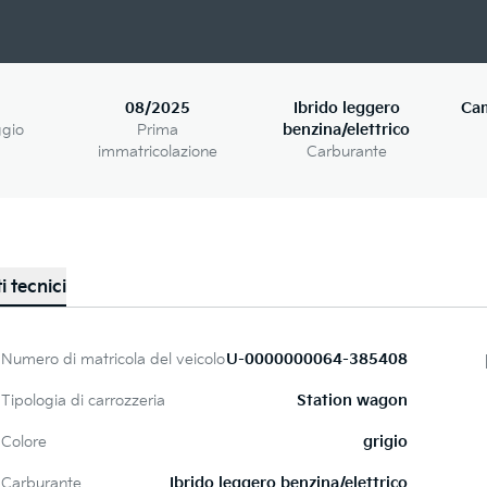
08/2025
Ibrido leggero
Ca
ggio
Prima
benzina/elettrico
immatricolazione
Carburante
i tecnici
Numero di matricola del veicolo
U-0000000064-385408
Tipologia di carrozzeria
Station wagon
Colore
grigio
Carburante
Ibrido leggero benzina/elettrico