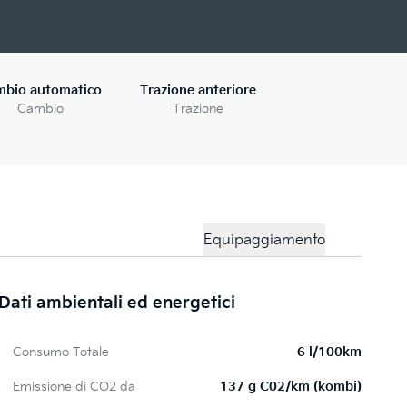
mbio automatico
Trazione anteriore
Cambio
Trazione
Equipaggiamento
Dati ambientali ed energetici
Ki
Consumo Totale
6 l/100km
Pi
Emissione di CO2 da
137 g C02/km (kombi)
Te