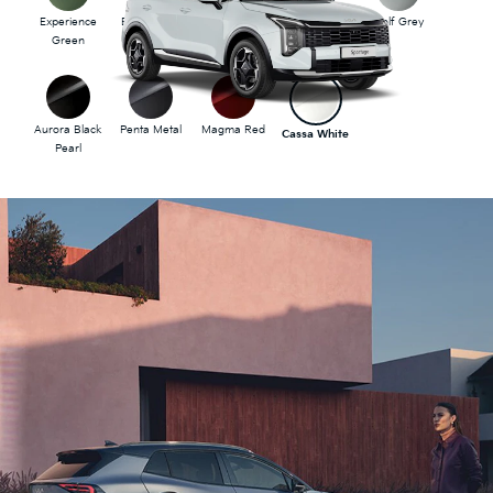
Experience
Blue Flame
Deluxe White
Lunar Silver
Wolf Grey
Green
Aurora Black
Penta Metal
Magma Red
Cassa White
Pearl
Una visione potente
per lo stile SUV
Ispirata ai contrasti della natura, la nuova Sportage
HEV mostra una visione inedita di potenza ed
eleganza. Il suo abitacolo ampio e versatile e le
tecnologie avanzate migliorano ogni viaggio,
disponibile nelle varianti ICE, HEV e PHEV per
soddisfare diverse esigenze di guida.