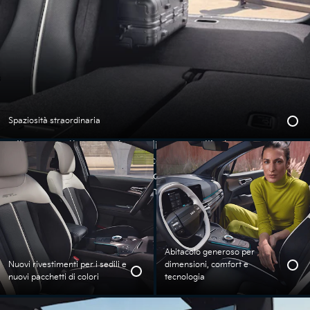
Interni
Spaziosità straordinaria
Il suo carattere sportivo e dinamico all’esterno si
ritrova senza soluzione di continuità nel sofisticato
concetto riportato all’interno dell’abitacolo, che
stabilisce nuovi standard in termini di funzionamento
e di atmosfera.
Abitacolo generoso per
Nuovi rivestimenti per i sedili e
dimensioni, comfort e
nuovi pacchetti di colori
tecnologia