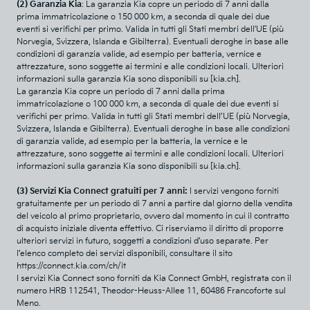
(2) Garanzia Kia
: La garanzia Kia copre un periodo di 7 anni dalla
prima immatricolazione o 150 000 km, a seconda di quale dei due
eventi si verifichi per primo. Valida in tutti gli Stati membri dell'UE (più
Norvegia, Svizzera, Islanda e Gibilterra). Eventuali deroghe in base alle
condizioni di garanzia valide, ad esempio per batteria, vernice e
attrezzature, sono soggette ai termini e alle condizioni locali. Ulteriori
informazioni sulla garanzia Kia sono disponibili su [kia.ch].
La garanzia Kia copre un periodo di 7 anni dalla prima
immatricolazione o 100 000 km, a seconda di quale dei due eventi si
verifichi per primo. Valida in tutti gli Stati membri dell’UE (più Norvegia,
Svizzera, Islanda e Gibilterra). Eventuali deroghe in base alle condizioni
di garanzia valide, ad esempio per la batteria, la vernice e le
attrezzature, sono soggette ai termini e alle condizioni locali. Ulteriori
informazioni sulla garanzia Kia sono disponibili su [kia.ch].
(3) Servizi Kia Connect gratuiti per 7 anni:
I servizi vengono forniti
gratuitamente per un periodo di 7 anni a partire dal giorno della vendita
del veicolo al primo proprietario, ovvero dal momento in cui il contratto
di acquisto iniziale diventa effettivo. Ci riserviamo il diritto di proporre
ulteriori servizi in futuro, soggetti a condizioni d’uso separate. Per
l’elenco completo dei servizi disponibili, consultare il sito
https://connect.kia.com/ch/it
I servizi Kia Connect sono forniti da Kia Connect GmbH, registrata con il
numero HRB 112541, Theodor-Heuss-Allee 11, 60486 Francoforte sul
Meno.