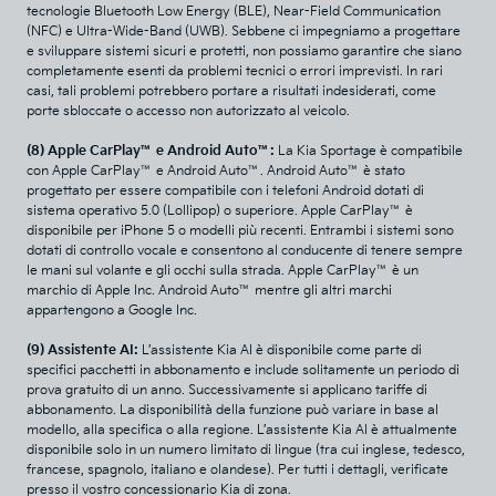
tecnologie Bluetooth Low Energy (BLE), Near-Field Communication
(NFC) e Ultra-Wide-Band (UWB). Sebbene ci impegniamo a progettare
e sviluppare sistemi sicuri e protetti, non possiamo garantire che siano
completamente esenti da problemi tecnici o errori imprevisti. In rari
casi, tali problemi potrebbero portare a risultati indesiderati, come
porte sbloccate o accesso non autorizzato al veicolo.
(8) Apple CarPlay™ e Android Auto™:
La Kia Sportage è compatibile
con Apple CarPlay™ e Android Auto™. Android Auto™ è stato
progettato per essere compatibile con i telefoni Android dotati di
sistema operativo 5.0 (Lollipop) o superiore. Apple CarPlay™ è
disponibile per iPhone 5 o modelli più recenti. Entrambi i sistemi sono
dotati di controllo vocale e consentono al conducente di tenere sempre
le mani sul volante e gli occhi sulla strada. Apple CarPlay™ è un
marchio di Apple Inc. Android Auto™ mentre gli altri marchi
appartengono a Google Inc.
(9) Assistente AI:
L’assistente Kia AI è disponibile come parte di
specifici pacchetti in abbonamento e include solitamente un periodo di
prova gratuito di un anno. Successivamente si applicano tariffe di
abbonamento. La disponibilità della funzione può variare in base al
modello, alla specifica o alla regione. L’assistente Kia AI è attualmente
disponibile solo in un numero limitato di lingue (tra cui inglese, tedesco,
francese, spagnolo, italiano e olandese). Per tutti i dettagli, verificate
presso il vostro concessionario Kia di zona.