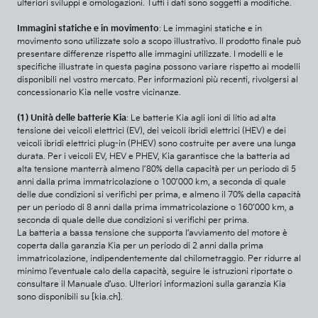
ulteriori sviluppi e omologazioni. Tutti i dati sono soggetti a modifiche.
Immagini statiche e in movimento
: Le immagini statiche e in
movimento sono utilizzate solo a scopo illustrativo. Il prodotto finale può
presentare differenze rispetto alle immagini utilizzate. I modelli e le
specifiche illustrate in questa pagina possono variare rispetto ai modelli
disponibili nel vostro mercato. Per informazioni più recenti, rivolgersi al
concessionario Kia nelle vostre vicinanze.
(1) Unità delle batterie Kia
: Le batterie Kia agli ioni di litio ad alta
tensione dei veicoli elettrici (EV), dei veicoli ibridi elettrici (HEV) e dei
veicoli ibridi elettrici plug-in (PHEV) sono costruite per avere una lunga
durata. Per i veicoli EV, HEV e PHEV, Kia garantisce che la batteria ad
alta tensione manterrà almeno l’80% della capacità per un periodo di 5
anni dalla prima immatricolazione o 100’000 km, a seconda di quale
delle due condizioni si verifichi per prima, e almeno il 70% della capacità
per un periodo di 8 anni dalla prima immatricolazione o 160’000 km, a
seconda di quale delle due condizioni si verifichi per prima.
La batteria a bassa tensione che supporta l’avviamento del motore è
coperta dalla garanzia Kia per un periodo di 2 anni dalla prima
immatricolazione, indipendentemente dal chilometraggio. Per ridurre al
minimo l’eventuale calo della capacità, seguire le istruzioni riportate o
consultare il Manuale d’uso. Ulteriori informazioni sulla garanzia Kia
sono disponibili su [kia.ch].