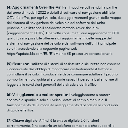
(4) Aggiornamenti Over-the-Air
: Per i nuovi veicoli venduti a partire
dall'anno di modelli 2022 e dotati di software di navigazione abilitato
OTA, Kia offre, per ogni veicolo, due aggiornamenti gratuiti delle mappe
del sistema di navigazione del veicolo e del software dell’unità
principale, utilizzando il cosiddetto metodo «over-the-air»
(«aggiornamenti OTA»). Una volta consumati i due aggiornamenti OTA
gratuiti, sarà possibile ottenere gli aggiornamenti delle mappe del
sistema di navigazione del veicolo e del software dell’unità principale
solo (i) accedendo alla seguente pagina web
https://update.kia.com/EU/E1/Main o (ii) presso un concessionario.
(5) Sicurezza
: L’utilizzo di sistemi di assistenza e sicurezza non esonera
il conducente dall’obbligo di monitorare costantemente il traffico e
controllare il veicolo. Il conducente deve comunque adattare il proprio
comportamento di guida alle proprie capacità personali, alle norme di
legge e alle condizioni generali della strada e del traffico.
(6) Veleggiamento a motore spento
: Il veleggiamento a motore
spento è disponibile solo sui veicoli dotati di cambio manuale. Il
funzionamento della modalità veleggiamento dipende dalle condizioni
di guida effettive.
(7) Chiave digitale
: Affinché la chiave digitale 2.0 funzioni
correttamente, è necessario un telefono compatibile che supporti le