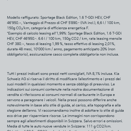
Modello raffigurato: Sportage Black Edition, 1.6 T-GDi HEV, CHF
46’950.−, Vantaggio di Prezzo di CHF 5'890.- (IVA incl.), 6,6 l / 100 km,
150g CO₂/km, categoria di efficienza energetica F.
*Esempio di calcolo leasing all’1,99%: Sportage Black Edition, 1.6 T-GDi
HEV, CHF 46'950.-. 6.6 l / 100 km, 150g CO2 / km, rata leasing mensile
CHF 380.−, tasso di leasing 1,99 %, tasso effettivo di leasing 2,01%,
durata 48 mesi, 10’000 km / anno, pagamento anticipato 20% (non
obbligatorio), assicurazione casco completa obbligatoria non inclusa.
Tutti i prezzi indicati sono prezzi netti consigliati, IVA 8,1% inclusa. Kia
Schweiz AG si riserva il diritto di modificare l'allestimento e i prezzi dei
suoi modelli in qualsiasi momento e senza obbligo di preavviso. Le
indicazioni sui consumi contenute nella nostra documentazione di
vendita si riferiscono ai consumi normali di carburante in Europa e
servono a paragonare i veicoli. Nella prassi possono differire anche
notevolmente in base allo stile di guida, al carico, alla topografia e alla
stagione dell'anno. Vi raccomandiamo inoltre di adottare lo stile di guida
eco drive per risparmiare risorse. Le immagini non corrispondono
sempre agli allestimenti disponibili in Svizzera. Salvo errori e omissioni.
Media di tutte le auto nuove vendute in Svizzera: 111 g CO2/km.