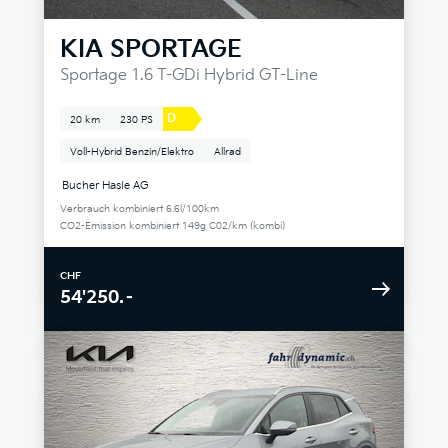
KIA
SPORTAGE
Sportage 1.6 T-GDi Hybrid GT-Line
D
20 km
230 PS
Voll-Hybrid Benzin/Elektro
Allrad
Bucher Hasle AG
Verbrauch kombiniert 6.6l/100km
CO2-Emission kombiniert 149g C02/km (kombi)
CHF
54'250.–