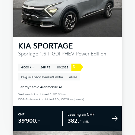
KIA
SPORTAGE
Sportage 1.6 T-GDi PHEV Power Edition
D
4'000 km
245 PS
10/2025
Plug-in-Hybrid Benzin/Elektro
Allrad
Fahrdynamic Automobile AG
Verbrauch kombiniert 1.2l/100km
CO2-Emission kombiniert 28g C02/km (kombi)
Leasing ab
CHF
CHF
382.–
39'900.–
/Mt.