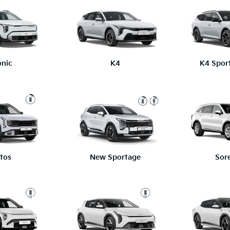
onic
K4
K4 Spor
ltos
New Sportage
Sor