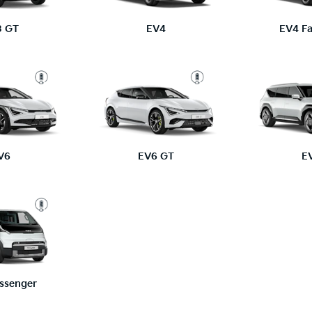
3 GT
EV4
EV4 Fa
V6
EV6 GT
E
ssenger