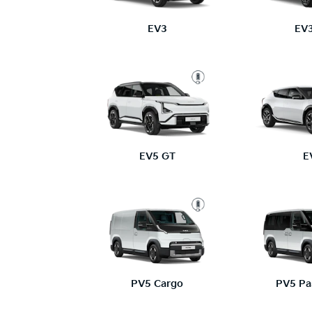
EV3
EV
EV5 GT
E
PV5 Cargo
PV5 Pa