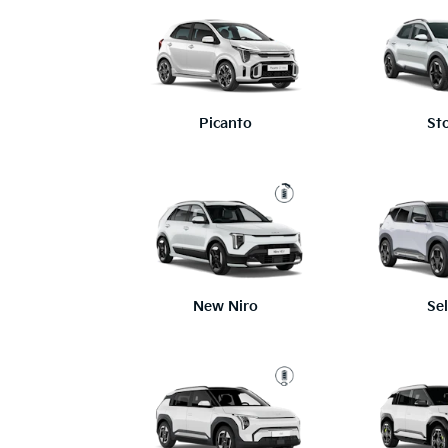
Picanto
St
New Niro
Se