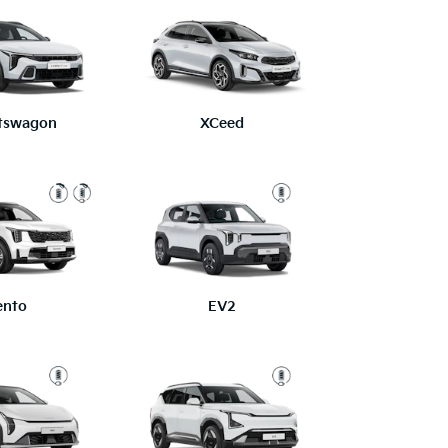
tswagon
XCeed
ento
EV2