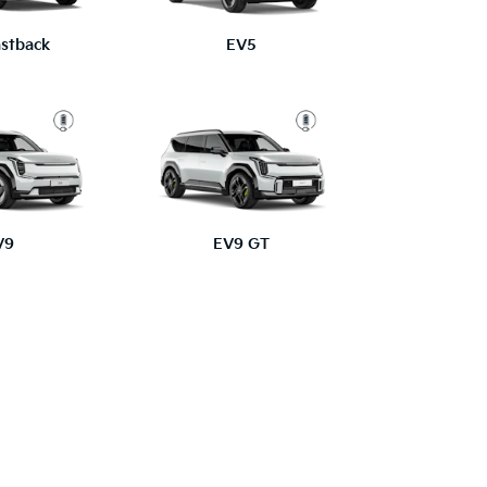
stback
EV5
V9
EV9 GT