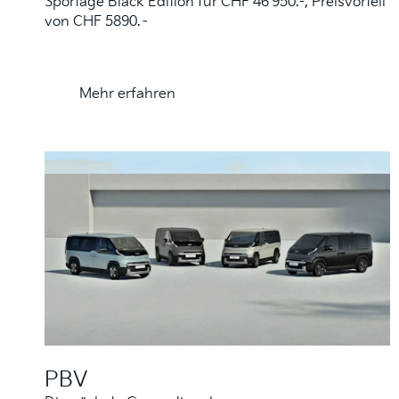
Sportage Black Edition für CHF 46'950.-, Preisvorteil
von CHF 5890.–
Mehr erfahren
PBV