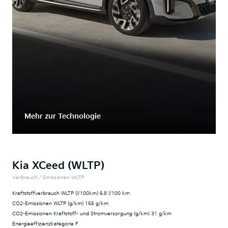
Mehr zur Technologie
Kia XCeed (WLTP)
Verbrauch / Emissionen WLTP
Kraftstoffverbrauch WLTP (l/100km) 6.8 l/100 km
CO2-Emissionen WLTP (g/km) 155 g/km
CO2-Emissionen Kraftstoff- und Stromversorgung (g/km) 31 g/km
Energieeffizienzkategorie F