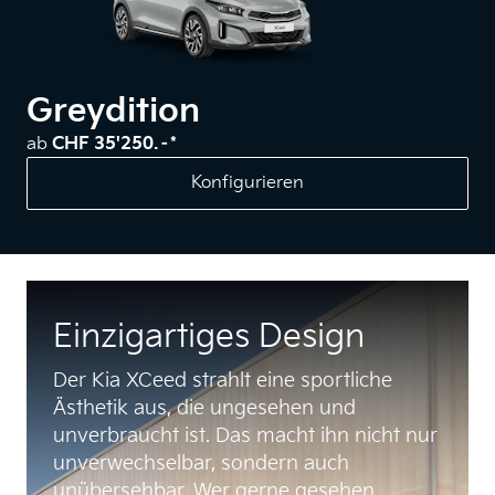
Greydition
ab
CHF 35'250.–*
Konfigurieren
Einzigartiges Design
Der Kia XCeed strahlt eine sportliche
Ästhetik aus, die ungesehen und
unverbraucht ist. Das macht ihn nicht nur
unverwechselbar, sondern auch
unübersehbar. Wer gerne gesehen