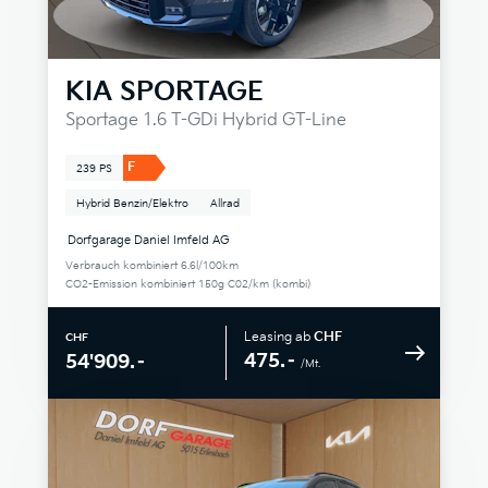
KIA
SPORTAGE
Sportage 1.6 T-GDi Hybrid GT-Line
F
239 PS
Hybrid Benzin/Elektro
Allrad
Dorfgarage Daniel Imfeld AG
Verbrauch kombiniert 6.6l/100km
CO2-Emission kombiniert 150g C02/km (kombi)
Leasing ab
CHF
CHF
475.–
54'909.–
/Mt.