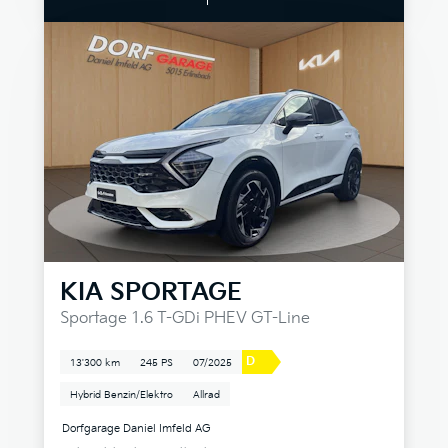
KIA
SPORTAGE
Sportage 1.6 T-GDi PHEV GT-Line
D
13'300 km
245 PS
07/2025
Hybrid Benzin/Elektro
Allrad
Dorfgarage Daniel Imfeld AG