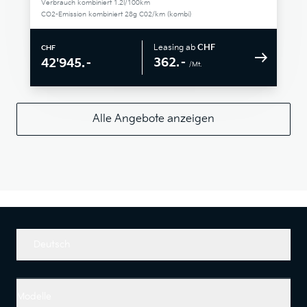
Verbrauch kombiniert 1.2l/100km
CO2-Emission kombiniert 28g C02/km (kombi)
Leasing ab
CHF
CHF
362.–
42'945.–
/Mt.
Alle Angebote anzeigen
Deutsch
Modelle