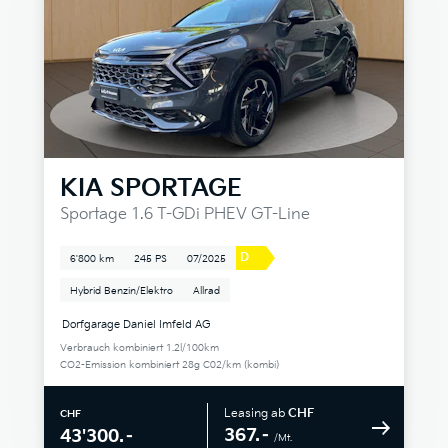
KIA
SPORTAGE
Sportage 1.6 T-GDi PHEV GT-Line
D
6'800 km
245 PS
07/2025
Hybrid Benzin/Elektro
Allrad
Dorfgarage Daniel Imfeld AG
Verbrauch kombiniert 1.2l/100km
CO2-Emission kombiniert 28g C02/km (kombi)
Leasing ab
CHF
CHF
367.–
43'300.–
/Mt.