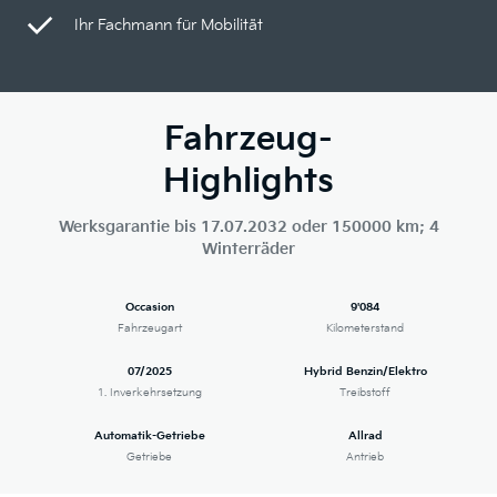
Ihr Fachmann für Mobilität
Fahrzeug-
Highlights
Werksgarantie bis 17.07.2032 oder 150000 km; 4
Winterräder
Occasion
9'084
Fahrzeugart
Kilometerstand
07/2025
Hybrid Benzin/Elektro
1. Inverkehrsetzung
Treibstoff
Automatik-Getriebe
Allrad
Getriebe
Antrieb