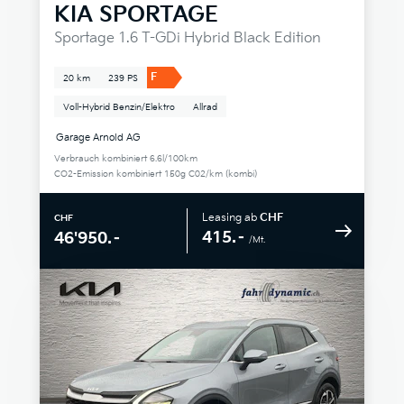
KIA
SPORTAGE
Sportage 1.6 T-GDi Hybrid Black Edition
F
20 km
239 PS
Voll-Hybrid Benzin/Elektro
Allrad
Garage Arnold AG
Verbrauch kombiniert 6.6l/100km
CO2-Emission kombiniert 150g C02/km (kombi)
Leasing ab
CHF
CHF
415.–
46'950.–
/Mt.