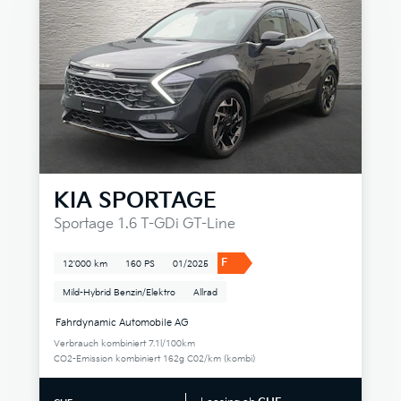
KIA
SPORTAGE
Sportage 1.6 T-GDi GT-Line
F
12'000 km
160 PS
01/2025
Mild-Hybrid Benzin/Elektro
Allrad
Fahrdynamic Automobile AG
Verbrauch kombiniert 7.1l/100km
CO2-Emission kombiniert 162g C02/km (kombi)