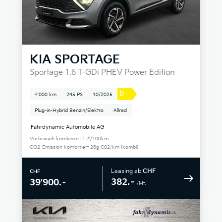
KIA
SPORTAGE
Sportage 1.6 T-GDi PHEV Power Edition
D
4'000 km
245 PS
10/2025
Plug-in-Hybrid Benzin/Elektro
Allrad
Fahrdynamic Automobile AG
Verbrauch kombiniert 1.2l/100km
CO2-Emission kombiniert 28g C02/km (kombi)
Leasing ab
CHF
CHF
382.–
39'900.–
/Mt.