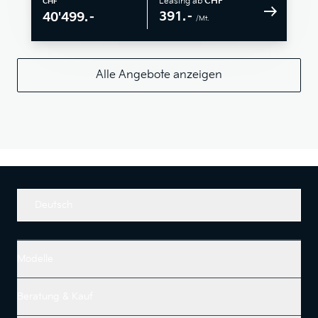
Leasing ab
CHF
CHF
391.–
40'499.–
/Mt.
Alle Angebote anzeigen
Deutsch
Modelle
Beratung & Kauf