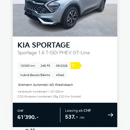
KIA
SPORTAGE
Sportage 1.6 T-GDi PHEV GT-Line
D
15'000 km
245 PS
09/2025
Hybrid Benzin/Elektro
Allrad
Allemann Automobil AG Wiedlisbach
Verbrauch kombiniert 1.2l/100km
CO2-Emission kombiniert 28g C02/km (kombi)
Leasing ab
CHF
CHF
537.–
61'390.–
/Mt.