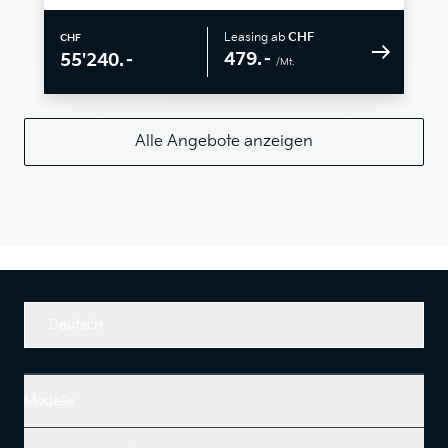
Leasing ab
CHF
CHF
479.–
55'240.–
/Mt.
Alle Angebote anzeigen
Deutsch
Modelle