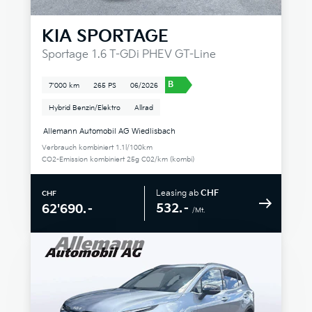
KIA
SPORTAGE
Sportage 1.6 T-GDi PHEV GT-Line
B
7'000 km
265 PS
06/2026
Hybrid Benzin/Elektro
Allrad
Allemann Automobil AG Wiedlisbach
Verbrauch kombiniert 1.1l/100km
CO2-Emission kombiniert 25g C02/km (kombi)
Leasing ab
CHF
CHF
532.–
62'690.–
/Mt.