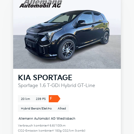
KIA
SPORTAGE
Sportage 1.6 T-GDi Hybrid GT-Line
F
20 km
239 PS
Hybrid Benzin/Elektro
Allrad
Allemann Automobil AG Wiedlisbach
Verbrauch kombiniert 6.6l/100km
CO2-Emission kombiniert 150g C02/km (kombi)