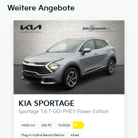
Weitere Angebote
KIA
SPORTAGE
Sportage 1.6 T-GDi PHEV Power Edition
D
4'000 km
245 PS
10/2025
Plug-in-Hybrid Benzin/Elektro
Allrad