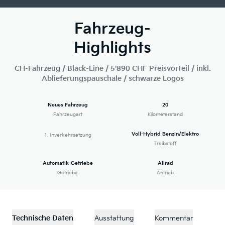
Fahrzeug-
Highlights
CH-Fahrzeug / Black-Line / 5'890 CHF Preisvorteil / inkl.
Ablieferungspauschale / schwarze Logos
Neues Fahrzeug
20
Fahrzeugart
Kilometerstand
Voll-Hybrid Benzin/Elektro
1. Inverkehrsetzung
Treibstoff
Automatik-Getriebe
Allrad
Getriebe
Antrieb
Technische Daten
Ausstattung
Kommentar