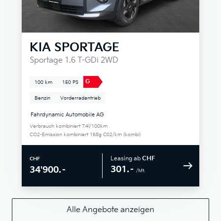
KIA
SPORTAGE
Sportage 1.6 T-GDi 2WD
G
100 km
150 PS
Benzin
Vorderradantrieb
Fahrdynamic Automobile AG
Verbrauch kombiniert 7.4l/100km
CO2-Emission kombiniert 168g C02/km (kombi)
Leasing ab
CHF
CHF
301.–
34'900.–
/Mt.
Alle Angebote anzeigen