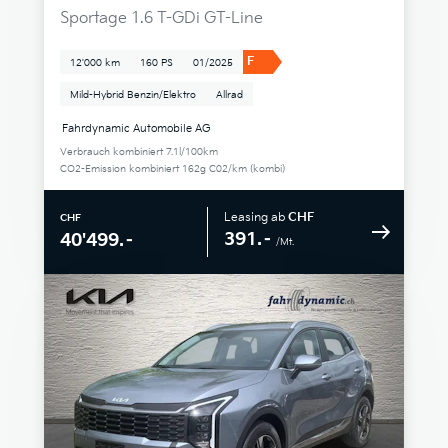
Sportage 1.6 T-GDi GT-Line
F
12'000 km
160 PS
01/2025
Mild-Hybrid Benzin/Elektro
Allrad
Fahrdynamic Automobile AG
Verbrauch kombiniert 7.1l/100km
CO2-Emission kombiniert 162g C02/km (kombi)
Leasing ab
CHF
CHF
391.–
40'499.–
/Mt.