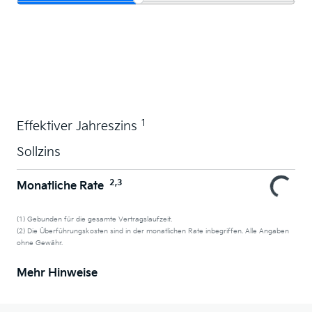
Wunschauto leasen
1
Effektiver Jahreszins
Sollzins
2,3
Monatliche Rate
(1) Gebunden für die gesamte Vertragslaufzeit.
(2) Die Überführungskosten sind in der monatlichen Rate inbegriffen. Alle Angaben
ohne Gewähr.
Mehr Hinweise