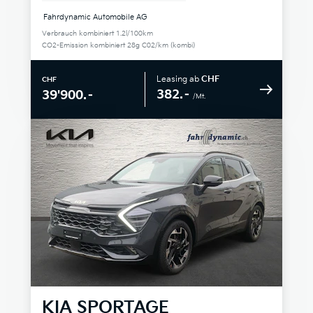
Fahrdynamic Automobile AG
Verbrauch kombiniert 1.2l/100km
CO2-Emission kombiniert 28g C02/km (kombi)
Leasing ab
CHF
CHF
382.–
39'900.–
/Mt.
KIA
SPORTAGE