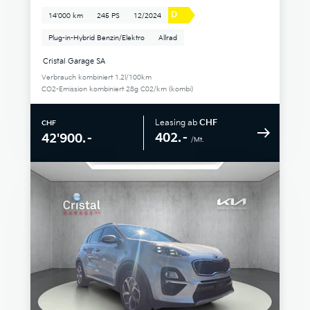
D
14'000 km
245 PS
12/2024
Plug-in-Hybrid Benzin/Elektro
Allrad
Cristal Garage SA
Verbrauch kombiniert 1.2l/100km
CO2-Emission kombiniert 28g C02/km (kombi)
Leasing ab
CHF
CHF
402.–
42'900.–
/Mt.