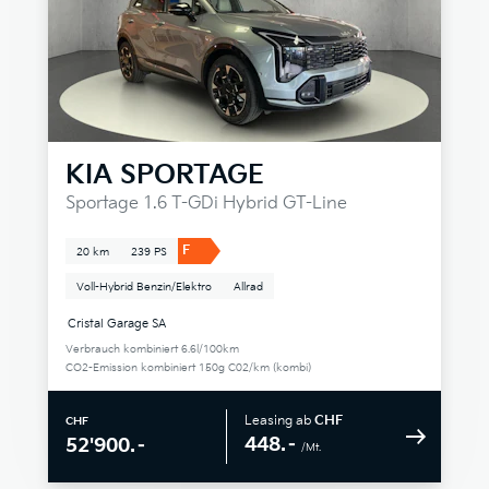
KIA
SPORTAGE
Sportage 1.6 T-GDi Hybrid GT-Line
F
20 km
239 PS
Voll-Hybrid Benzin/Elektro
Allrad
Cristal Garage SA
Verbrauch kombiniert 6.6l/100km
CO2-Emission kombiniert 150g C02/km (kombi)
Leasing ab
CHF
CHF
448.–
52'900.–
/Mt.