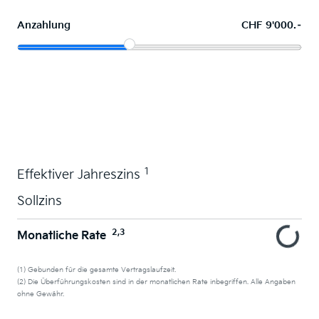
Anzahlung
CHF 9'000.–
Wunschauto leasen
1
Effektiver Jahreszins
Sollzins
2,3
Monatliche Rate
(1) Gebunden für die gesamte Vertragslaufzeit.
(2) Die Überführungskosten sind in der monatlichen Rate inbegriffen. Alle Angaben
ohne Gewähr.