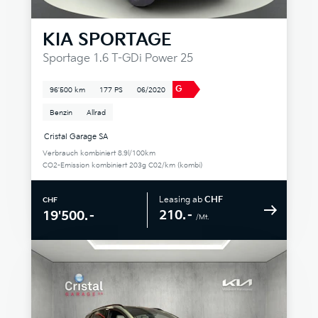
KIA
SPORTAGE
Sportage 1.6 T-GDi Power 25
G
96'500 km
177 PS
06/2020
Benzin
Allrad
Cristal Garage SA
Verbrauch kombiniert 8.9l/100km
CO2-Emission kombiniert 203g C02/km (kombi)
Leasing ab
CHF
CHF
210.–
19'500.–
/Mt.