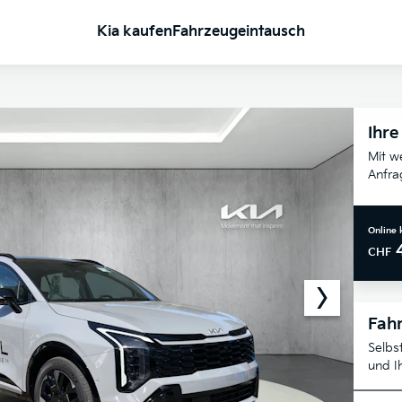
Kia kaufen
Fahrzeugeintausch
Ihre
Mit w
Anfra
Online 
CHF
Fahr
Selbs
und I