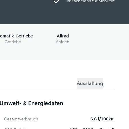
Ihr Fachmann für Mobilität
omatik-Getriebe
Allrad
Getriebe
Antrieb
Ausstattung
Umwelt- & Energiedaten
Me
Gesamtverbrauch
6.6 l/100km