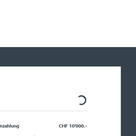
H
R
H
Le
nzahlung
CHF 10'000.–