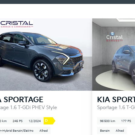
A
SPORTAGE
KIA
SPOR
tage 1.6 T-GDi PHEV Style
Sportage 1.6 T-G
D
0 km
245 PS
12/2024
96'500 km
177 PS
in-Hybrid Benzin/Elektro
Allrad
Benzin
Allrad