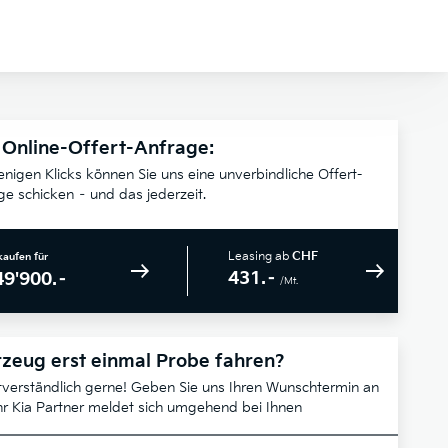
 Online-Offert-Anfrage:
enigen Klicks können Sie uns eine unverbindliche Offert-
ge schicken – und das jederzeit.
Leasing ab
CHF
kaufen für
431.–
49'900.–
/Mt.
zeug erst einmal Probe fahren?
tverständlich gerne! Geben Sie uns Ihren Wunschtermin an
hr Kia Partner meldet sich umgehend bei Ihnen