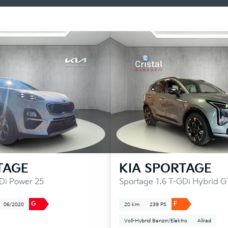
TAGE
KIA
SPORTAGE
Di Power 25
Sportage 1.6 T-GDi Hybrid G
G
F
06/2020
20 km
239 PS
Voll-Hybrid Benzin/Elektro
Allrad