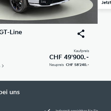
Jetz
GT-Line
Kaufpreis
CHF
49'900.–
Neupreis
CHF 58'240.–
s
bei uns
Jederzeit erreichbar für Sie