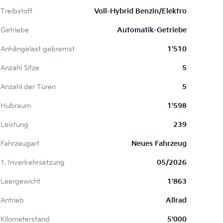
Treibstoff
Voll-Hybrid Benzin/Elektro
Getriebe
Automatik-Getriebe
Anhängelast gebremst
1'510
Anzahl Sitze
5
Anzahl der Türen
5
Hubraum
1'598
Leistung
239
Fahrzeugart
Neues Fahrzeug
1. Inverkehrsetzung
05/2026
Leergewicht
1'863
Antrieb
Allrad
Kilometerstand
5'000