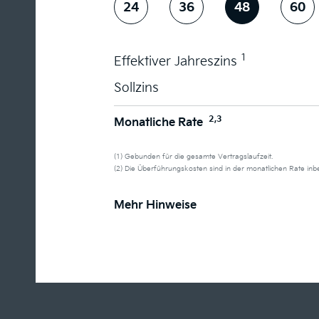
24
36
48
60
1
Effektiver Jahreszins
Sollzins
2,3
Monatliche Rate
(1) Gebunden für die gesamte Vertragslaufzeit.
(2) Die Überführungskosten sind in der monatlichen Rate in
Mehr Hinweise