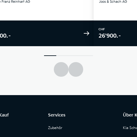
 Franz Reinhart AG
Joos & Schach AG
CHF
00.–
26'900.–
Kauf
Services
Über K
Zubehör
Kia Sch