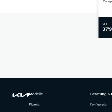
Garage
CHF
37'9
Modelle
Beratung & 
Picanto
Konfigurator