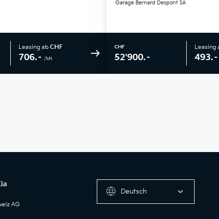
Garage Bernard Despont SA
Leasing ab
CHF
Leasing
CHF
706.–
493.–
52'900.–
/Mt.
ia
Deutsch
weiz AG