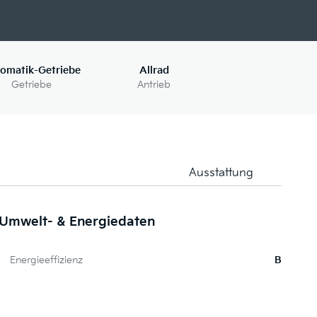
omatik-Getriebe
Allrad
Getriebe
Antrieb
Ausstattung
Umwelt- & Energiedaten
Me
Energieeffizienz
B
P
Pa