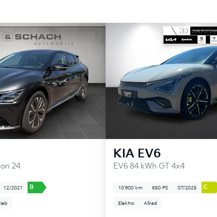
KIA
EV6
ion 24
EV6 84 kWh GT 4x4
B
C
12/2021
10'900 km
650 PS
07/2025
rieb
Elektro
Allrad