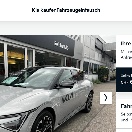
Kia kaufen
Fahrzeugeintausch
Ihre
Mit w
Anfra
Online 
CHF
Fahr
Selbs
und I