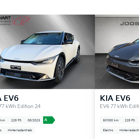
A
EV6
KIA
EV6
77 kWh Edition 24
EV6 77 kWh Edit
A
 km
228 PS
08/2023
50'000 km
228 PS
ro
Hinterradantrieb
Elektro
Hinterradant