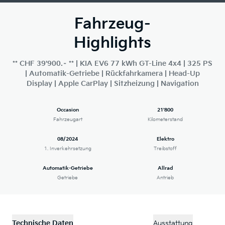
Fahrzeug-
Highlights
** CHF 39'900.– ** | KIA EV6 77 kWh GT-Line 4x4 | 325 PS
| Automatik-Getriebe | Rückfahrkamera | Head-Up
Display | Apple CarPlay | Sitzheizung | Navigation
Occasion
21'800
Fahrzeugart
Kilometerstand
08/2024
Elektro
1. Inverkehrsetzung
Treibstoff
Automatik-Getriebe
Allrad
Getriebe
Antrieb
Technische Daten
Ausstattung