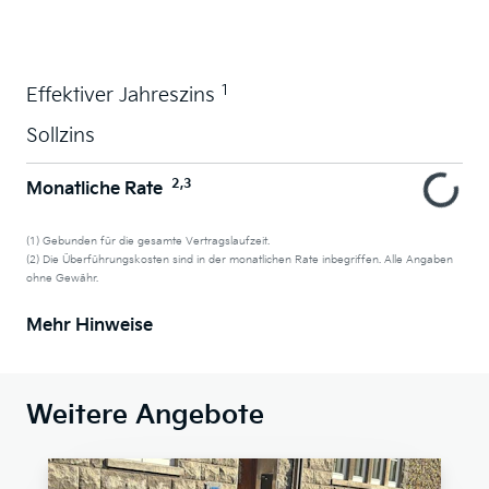
Wunschauto leasen
1
Effektiver Jahreszins
Sollzins
2,3
Monatliche Rate
(1) Gebunden für die gesamte Vertragslaufzeit.
(2) Die Überführungskosten sind in der monatlichen Rate inbegriffen. Alle Angaben
ohne Gewähr.
Mehr Hinweise
Weitere Angebote