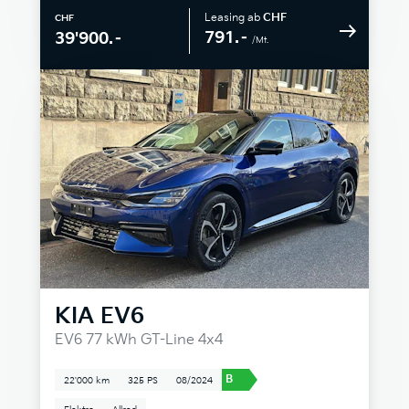
Leasing ab
CHF
CHF
791.–
39'900.–
/Mt.
KIA
EV6
EV6 77 kWh GT-Line 4x4
B
22'000 km
325 PS
08/2024