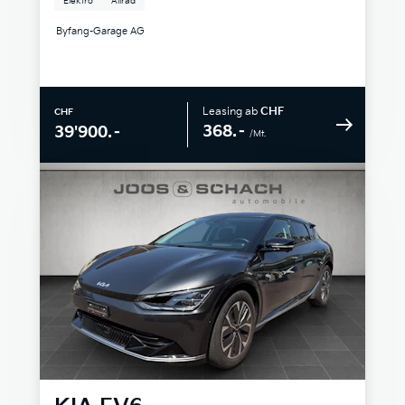
Elektro
Allrad
Byfang-Garage AG
Leasing ab
CHF
CHF
368.–
39'900.–
/Mt.