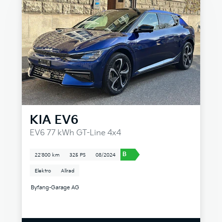
KIA
EV6
EV6 77 kWh GT-Line 4x4
B
22'800 km
325 PS
08/2024
Elektro
Allrad
Byfang-Garage AG