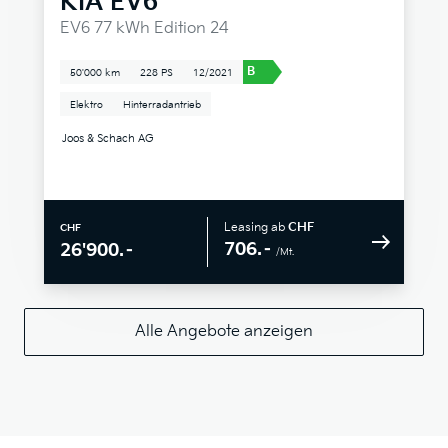
KIA
EV6
EV6 77 kWh Edition 24
B
50'000 km
228 PS
12/2021
Elektro
Hinterradantrieb
Joos & Schach AG
Leasing ab
CHF
CHF
706.–
26'900.–
/Mt.
Alle Angebote anzeigen