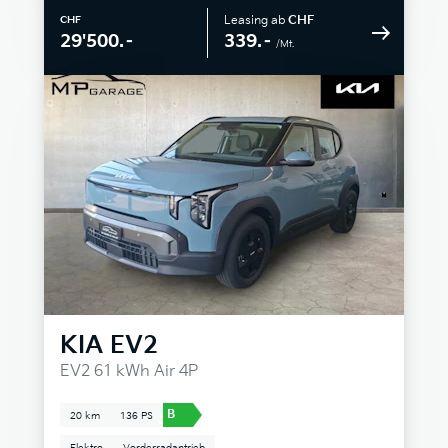
Leasing ab
CHF
CHF
339.–
29'500.–
/Mt.
KIA
EV2
EV2 61 kWh Air 4P
B
20 km
136 PS