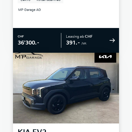
Elektro
Vorderradantrieb
MP Garage AG
Leasing ab
CHF
CHF
391.–
36'300.–
/Mt.