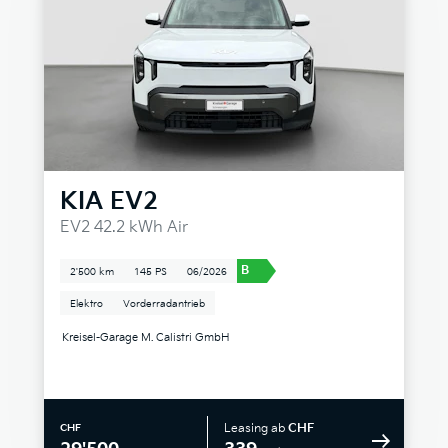
KIA
EV2
EV2 42.2 kWh Air
B
2'500 km
145 PS
06/2026
Elektro
Vorderradantrieb
Kreisel-Garage M. Calistri GmbH
Leasing ab
CHF
CHF