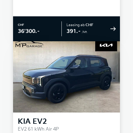
Leasing ab
CHF
CHF
391.–
36'300.–
/Mt.
KIA
EV2
EV2 61 kWh Air 4P