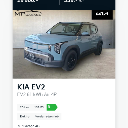
339.–
29'500.–
/Mt.
KIA
EV2
EV2 61 kWh Air 4P
B
20 km
136 PS
Elektro
Vorderradantrieb
MP Garage AG