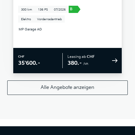
B
300 km
136 PS
07/2026
Elektro
Vorderradantrieb
MP Garage AG
Leasing ab
CHF
CHF
380.–
35'600.–
/Mt.
Alle Angebote anzeigen