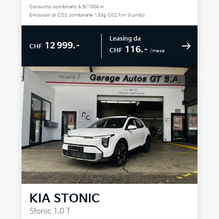
Consumo combinato 5.9l/100km
Emissioni di CO2 combinate 133g C02/km (kombi)
Leasing da
12 999.–
CHF
116.–
CHF
/mese
KIA
STONIC
Stonic 1.0 T