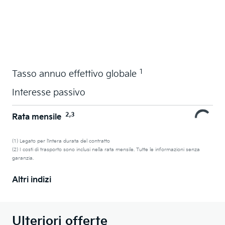
Acquistare ora in leasing l'auto dei sogni
1
Tasso annuo effettivo globale
Interesse passivo
2,3
Rata mensile
(1) Legato per l’intera durata del contratto
(2) I costi di trasporto sono inclusi nella rata mensile. Tutte le informazioni senza
garanzia.
Altri indizi
Ulteriori offerte