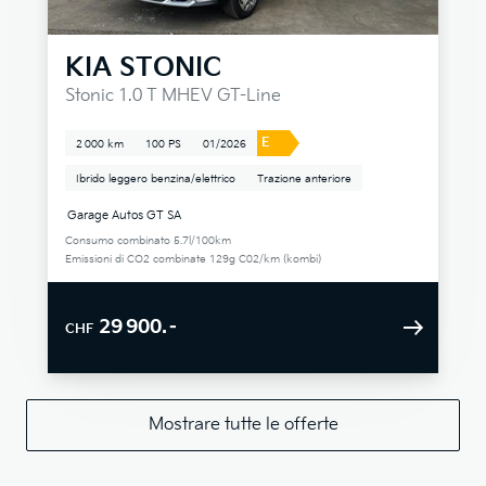
KIA
STONIC
Stonic 1.0 T MHEV GT-Line
E
2 000 km
100 PS
01/2026
Ibrido leggero benzina/elettrico
Trazione anteriore
Garage Autos GT SA
Consumo combinato 5.7l/100km
Emissioni di CO2 combinate 129g C02/km (kombi)
29 900.–
CHF
Mostrare tutte le offerte