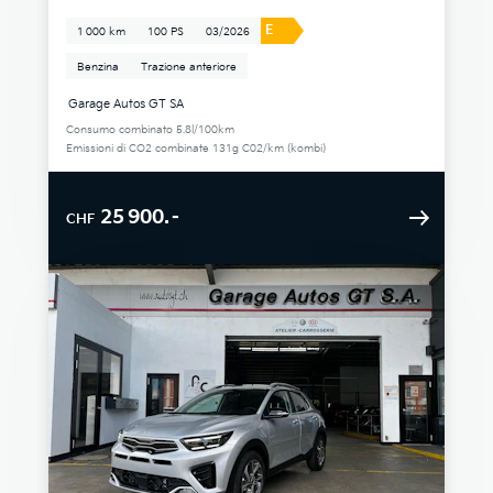
E
1 000 km
100 PS
03/2026
Benzina
Trazione anteriore
Garage Autos GT SA
Consumo combinato 5.8l/100km
Emissioni di CO2 combinate 131g C02/km (kombi)
25 900.–
CHF