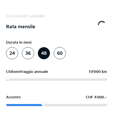
CALCOLARE LEASING
Rata mensile
Durata in mesi
24
36
48
60
Chilometraggio annuale
10'000 km
Acconto
CHF 4 000.–