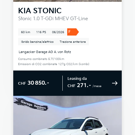
KIA
STONIC
Stonic 1.0 T-GDi MHEV GT-Line
F
60 km
116 PS
06/2026
Ibrido benzina/elettrico
Trazione anteriore
Langacker Garage AG A. von Rotz
Consumo combinato 5.7l/100km
Emissioni di CO2 combinate 127g C02/km (kombi)
Leasing da
30 850.–
CHF
271.–
CHF
/mese