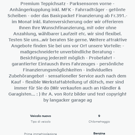
Premium Teppichsatz - Parksensoren vorne -
Anhängerkupplung inkl. MFK - Fahrradträger - getönte
Scheiben - oder das Basicpacket Finanzierung ab Fr.391.-
im Monat inkl. Ratenversicherung oder wir offerieren
Ihnen Ihre Wunschfinanzierung, mit oder ohne
Anzahlung, wählbarer Laufzeit etc. wir sind flexibel.
Testen Sie uns...wir beraten Sie gerne. Weitere attraktive
Angebote finden Sie bei uns vor Ort unsere Vorteile: -
maßgeschneiderte unverbindliche Beratung -
Besichtigung jederzeit möglich - Probefahrt -
garantierter Eintausch Ihres Fahrzeuges - persönliche
Finanzierungsmöglichkeiten - individuelles
Zubehörangebot - sensationeller Service auch nach dem
Kauf - flexible Werkstattabteilung uf dütsch, mer sind
immer für Sie do (Wir verkaufen auch an Händler &
Garagisten… : ) Ihr A. von Rotz bilder und text copyright
by langacker garage ag
Veicolo nuovo
9
Tipo di veicolo
Chilometraggio
Benzina
Prima immatricolazione