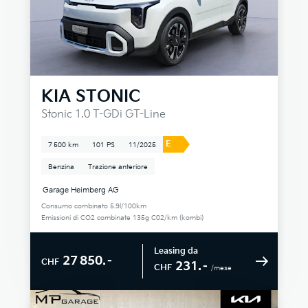
KIA
STONIC
Stonic 1.0 T-GDi GT-Line
E
7 500 km
101 PS
11/2025
Benzina
Trazione anteriore
Garage Heimberg AG
Consumo combinato 5.9l/100km
Emissioni di CO2 combinate 135g C02/km (kombi)
Leasing da
27 850.–
CHF
231.–
CHF
/mese