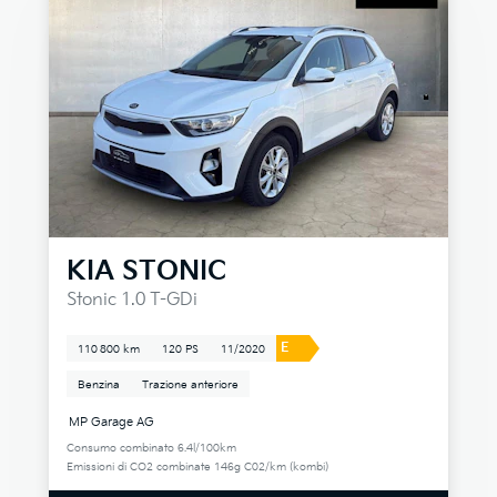
KIA
STONIC
Stonic 1.0 T-GDi
E
110 800 km
120 PS
11/2020
Benzina
Trazione anteriore
MP Garage AG
Consumo combinato 6.4l/100km
Emissioni di CO2 combinate 146g C02/km (kombi)