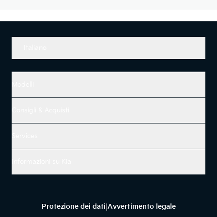
Italiano
Modelli
Consigli & Acquisti
Services
Informazioni su Kia
Protezione dei dati
Avvertimento legale
|