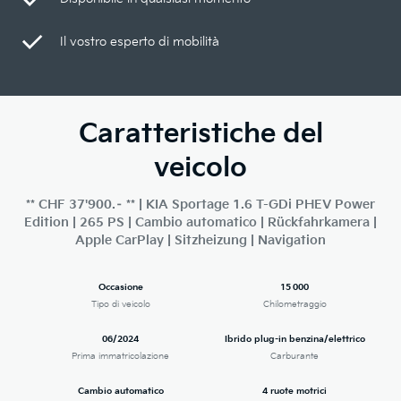
Il vostro esperto di mobilità
Caratteristiche del
veicolo
** CHF 37'900.– ** | KIA Sportage 1.6 T-GDi PHEV Power
Edition | 265 PS | Cambio automatico | Rückfahrkamera |
Apple CarPlay | Sitzheizung | Navigation
Occasione
15 000
Tipo di veicolo
Chilometraggio
06/2024
Ibrido plug-in benzina/elettrico
Prima immatricolazione
Carburante
Cambio automatico
4 ruote motrici