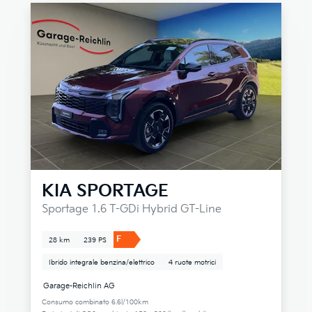
KIA
SPORTAGE
Sportage 1.6 T-GDi Hybrid GT-Line
F
28 km
239 PS
Ibrido integrale benzina/elettrico
4 ruote motrici
Garage-Reichlin AG
Consumo combinato 6.6l/100km