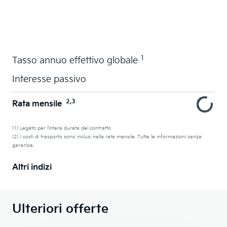
Acquistare ora in leasing l'auto dei sogni
1
Tasso annuo effettivo globale
Interesse passivo
2,3
Rata mensile
(1) Legato per l’intera durata del contratto
(2) I costi di trasporto sono inclusi nella rata mensile. Tutte le informazioni senza
garanzia.
Altri indizi
Ulteriori offerte