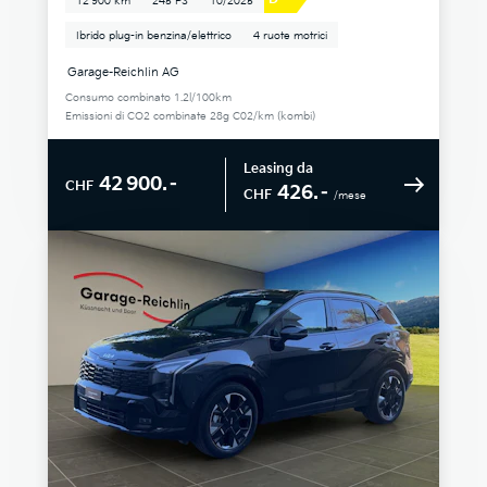
12 900 km
245 PS
10/2025
Ibrido plug-in benzina/elettrico
4 ruote motrici
Garage-Reichlin AG
Consumo combinato 1.2l/100km
Emissioni di CO2 combinate 28g C02/km (kombi)
Leasing da
42 900.–
CHF
426.–
CHF
/mese