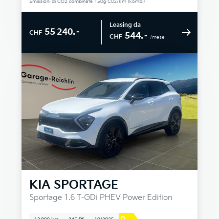
Emissioni di CO2 combinate 150g C02/km (kombi)
Leasing da
55 240.–
CHF
544.–
CHF
/mese
KIA
SPORTAGE
Sportage 1.6 T-GDi PHEV Power Edition
D