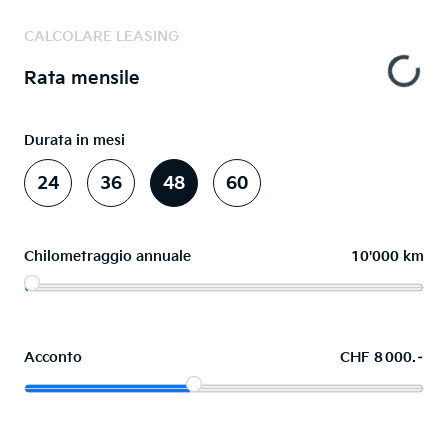
CALCOLARE LEASING
Rata mensile
Durata in mesi
24
36
48
60
Chilometraggio annuale
10'000 km
Acconto
CHF 8 000.–