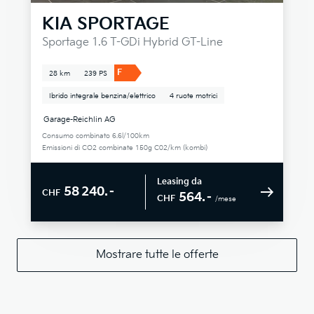
KIA
SPORTAGE
Sportage 1.6 T-GDi Hybrid GT-Line
F
28 km
239 PS
Ibrido integrale benzina/elettrico
4 ruote motrici
Garage-Reichlin AG
Consumo combinato 6.6l/100km
Emissioni di CO2 combinate 150g C02/km (kombi)
Leasing da
58 240.–
CHF
564.–
CHF
/mese
Mostrare tutte le offerte