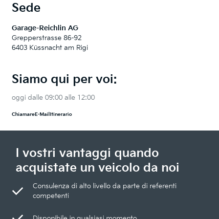
Sede
Garage-Reichlin AG
Grepperstrasse 86-92
6403 Küssnacht am Rigi
Siamo qui per voi:
oggi dalle 09:00 alle 12:00
Chiamare
E-Mail
Itinerario
I vostri vantaggi quando
acquistate un veicolo da noi
Consulenza di alto livello da parte di referenti
competenti
Disponibile in qualsiasi momento