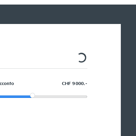
cconto
CHF 9 000.–
Acquistare ora in leasing l'auto
dei sogni