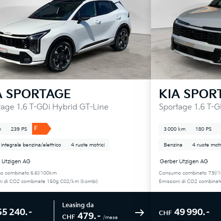
A
SPORTAGE
KIA
SPOR
tage 1.6 T-GDi Hybrid GT-Line
Sportage 1.6 T-G
F
m
239 PS
3 000 km
180 PS
 integrale benzina/elettrico
4 ruote motrici
Benzina
4 ruote motr
 Utzigen AG
Gerber Utzigen AG
o combinato 6.6l/100km
Consumo combinato 7.9l/
ni di CO2 combinate 150g C02/km (kombi)
Emissioni di CO2 combina
Leasing da
55 240.–
49 990.–
CHF
479.–
CHF
/mese