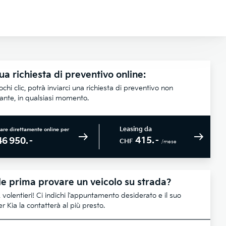
ua richiesta di preventivo online:
chi clic, potrà inviarci una richiesta di preventivo non
lante, in qualsiasi momento.
Leasing da
are direttamente online per
415.–
46 950.–
CHF
/mese
e prima provare un veicolo su strada?
 volentieri! Ci indichi l'appuntamento desiderato e il suo
r Kia la contatterà al più presto.