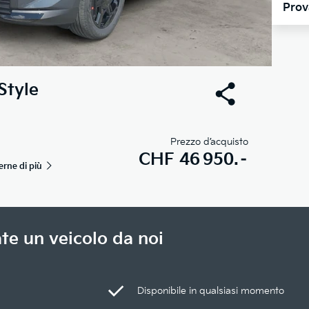
Prov
Style
Prezzo d’acquisto
CHF
46 950.–
erne di più
te un veicolo da noi
Disponibile in qualsiasi momento