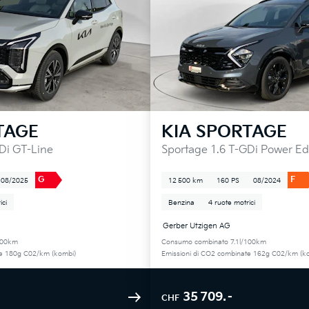
TAGE
KIA
SPORTAGE
Di GT-Line
Sportage 1.6 T-GDi Power Ed
G
F
08/2025
12 500 km
160 PS
08/2024
ici
Benzina
4 ruote motrici
Gerber Utzigen AG
100km
Consumo combinato 7.1l/100km
te 180g C02/km (kombi)
Emissioni di CO2 combinate 162g C02/km (k
35 709.–
CHF