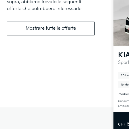
sopra, abbiamo trovato le seguenti
offerte che potrebbero interessarle.
Mostrare tutte le offerte
KI
Spor
20 k
Ibrido
Gerber
Consum
Emissio
CHF