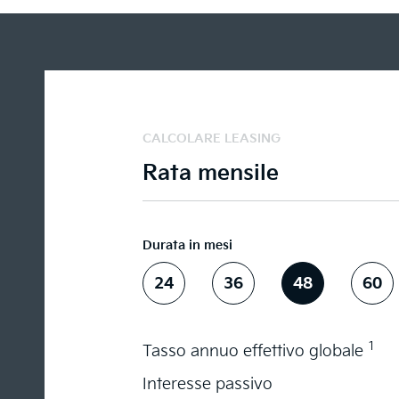
CALCOLARE LEASING
Rata mensile
Durata in mesi
24
36
48
60
1
Tasso annuo effettivo globale
Interesse passivo