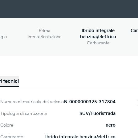
Prima
Ibrido integrale
Ca
ggio
immatricolazione
benzina/elettrico
Carburante
i tecnici
Numero di matricola del veicolo
N-0000000325-317804
Tipologia di carrozzeria
SUV/Fuoristrada
Colore
nero
Carburante
Ibrido integrale benzina/elettrico