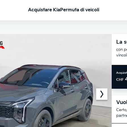
Acquistare Kia
Permuta di veicoli
La s
con po
vinco
Acquist
CHF
Vuol
Certo,
partne