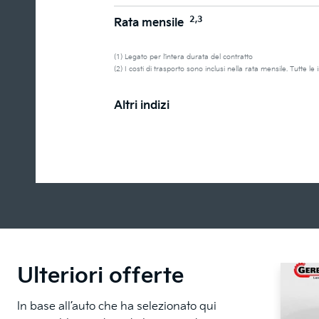
2,3
Rata mensile
(1) Legato per l’intera durata del contratto
(2) I costi di trasporto sono inclusi nella rata mensile. Tutte l
Altri indizi
Ulteriori offerte
In base all’auto che ha selezionato qui