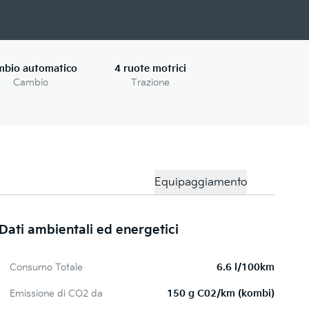
mbio automatico
4 ruote motrici
Cambio
Trazione
Equipaggiamento
Dati ambientali ed energetici
D
Consumo Totale
6.6 l/100km
Emissione di CO2 da
150 g C02/km (kombi)