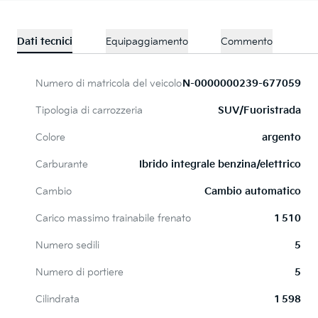
Dati tecnici
Equipaggiamento
Commento
Numero di matricola del veicolo
N-0000000239-677059
Tipologia di carrozzeria
SUV/Fuoristrada
Colore
argento
Carburante
Ibrido integrale benzina/elettrico
Cambio
Cambio automatico
Carico massimo trainabile frenato
1 510
Numero sedili
5
Numero di portiere
5
Cilindrata
1 598