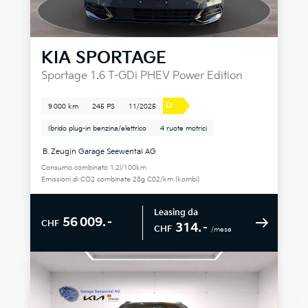
KIA
SPORTAGE
Sportage 1.6 T-GDi PHEV Power Edition
D
9 000 km
245 PS
11/2025
Ibrido plug-in benzina/elettrico
4 ruote motrici
B. Zeugin Garage Seewental AG
Consumo combinato 1.2l/100km
Emissioni di CO2 combinate 28g C02/km (kombi)
Leasing da
56 009.–
CHF
314.–
CHF
/mese