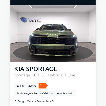
KIA
SPORTAGE
Sportage 1.6 T-GDi Hybrid GT-Line
F
20 km
239 PS
Ibrido integrale benzina/elettrico
4 ruote motrici
B. Zeugin Garage Seewental AG