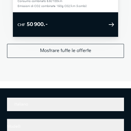
Consumo combinato 6.6l/100km
Emissioni di CO2 combinate 150g C02/km (kombi)
50 900.–
CHF
Mostrare tutte le offerte
Italiano
Modelli