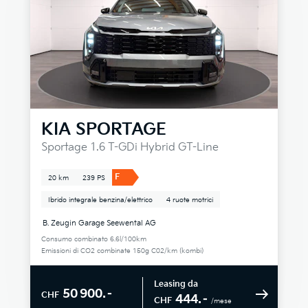
KIA
SPORTAGE
Sportage 1.6 T-GDi Hybrid GT-Line
F
20 km
239 PS
Ibrido integrale benzina/elettrico
4 ruote motrici
B. Zeugin Garage Seewental AG
Consumo combinato 6.6l/100km
Emissioni di CO2 combinate 150g C02/km (kombi)
Leasing da
50 900.–
CHF
444.–
CHF
/mese