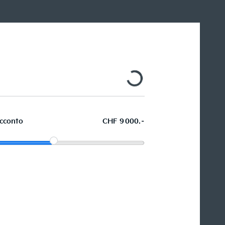
cconto
CHF 9 000.–
Acquistare ora in leasing l'auto
dei sogni