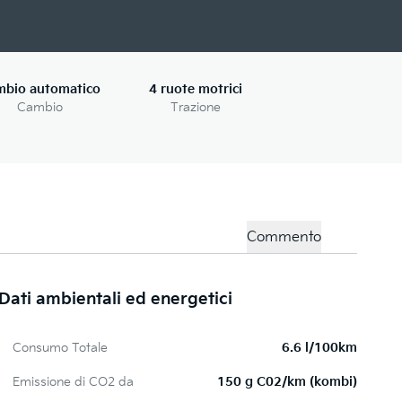
mbio automatico
4 ruote motrici
Cambio
Trazione
Commento
Dati ambientali ed energetici
Consumo Totale
6.6 l/100km
Emissione di CO2 da
150 g C02/km (kombi)
Pi