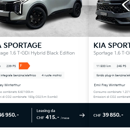
A
SPORTAGE
KIA
SPOR
age 1.6 T-GDi Hybrid Black Edition
Sportage 1.6 T-
F
m
239 PS
11 500 km
245 PS
 integrale benzina/elettrico
4 ruote motrici
Ibrido plug-in benzina/el
rey Winterthur
Emil Frey Winterthur
o combinato 6.6l/100km
Consumo combinato 1.2l/
ni di CO2 combinate 150g C02/km (kombi)
Emissioni di CO2 combina
Leasing da
46 950.–
39 850.–
CHF
415.–
CHF
/mese