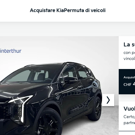
Acquistare Kia
Permuta di veicoli
La s
con po
vinco
Acquist
CHF
Vuol
Certo,
partne