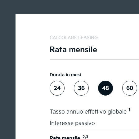
CALCOLARE LEASING
Rata mensile
Durata in mesi
24
36
48
60
1
Tasso annuo effettivo globale
Interesse passivo
2,3
Rata mensile