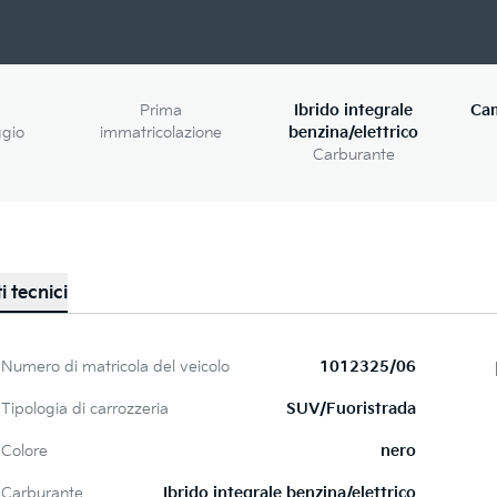
Prima
Ibrido integrale
Ca
ggio
immatricolazione
benzina/elettrico
Carburante
i tecnici
Numero di matricola del veicolo
1012325/06
Tipologia di carrozzeria
SUV/Fuoristrada
Colore
nero
Carburante
Ibrido integrale benzina/elettrico