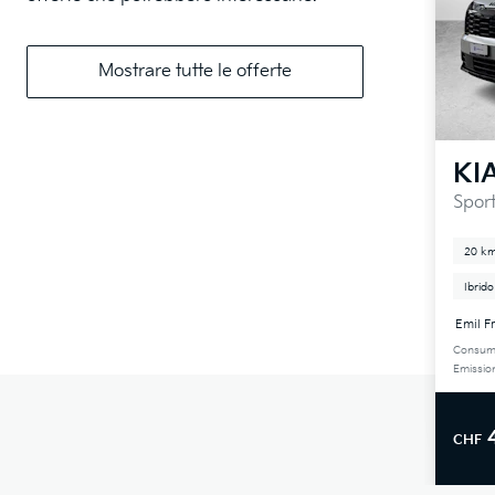
Mostrare tutte le offerte
KI
Sport
20 k
Ibrido
Emil F
Consum
Emissio
CHF