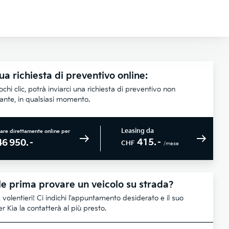
ua richiesta di preventivo online:
chi clic, potrà inviarci una richiesta di preventivo non
lante, in qualsiasi momento.
Leasing da
are direttamente online per
415.–
46 950.–
CHF
/mese
e prima provare un veicolo su strada?
 volentieri! Ci indichi l'appuntamento desiderato e il suo
r Kia la contatterà al più presto.