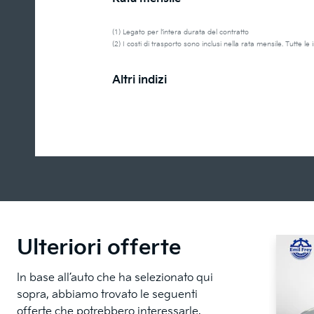
(1) Legato per l’intera durata del contratto
(2) I costi di trasporto sono inclusi nella rata mensile. Tutte l
Altri indizi
Ulteriori offerte
In base all’auto che ha selezionato qui
sopra, abbiamo trovato le seguenti
offerte che potrebbero interessarle.