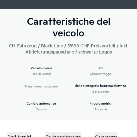
Caratteristiche del
veicolo
CH-Fahrzeug / Black-Line / 5'890 CHF Preisvorteil / inkl.
Ablieferungspauschale / schwarze Logos
Veicolo nuovo
20
Tipo di veicolo
Chilometraggio
Ibrido integrale benzina/elettrico
Prima immatricolazione
Carburante
Cambio automatico
4 ruote motrici
Cambio
Trazione