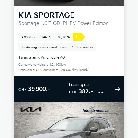
KIA
SPORTAGE
Sportage 1.6 T-GDi PHEV Power Edition
D
4 000 km
245 PS
10/2025
Ibrido plug-in benzina/elettrico
4 ruote motrici
Fahrdynamic Automobile AG
Consumo combinato 1.2l/100km
Emissioni di CO2 combinate 28g C02/km (kombi)
Leasing da
39 900.–
CHF
382.–
CHF
/mese