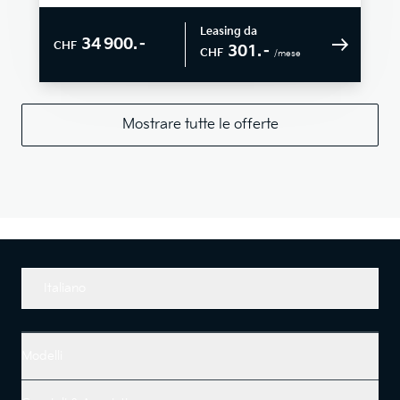
Leasing da
34 900.–
CHF
301.–
CHF
/mese
Mostrare tutte le offerte
Italiano
Modelli