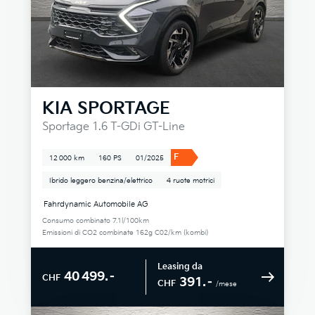
KIA
SPORTAGE
Sportage 1.6 T-GDi GT-Line
F
12 000 km
160 PS
01/2025
Ibrido leggero benzina/elettrico
4 ruote motrici
Fahrdynamic Automobile AG
Consumo combinato 7.1l/100km
Emissioni di CO2 combinate 162g C02/km (kombi)
Leasing da
40 499.–
CHF
391.–
CHF
/mese