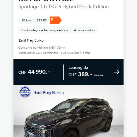
Sportage 1.6 T-GDi Hybrid Black Edition
F
20 km
239 PS
Ibrido integrale benzina/elettrico
4 ruote motrici
Emil Frey Ebikon
Consumo combinato 6.6l/100km
Emissioni di CO2 combinate 150g C02/km (kombi)
Leasing da
44 990.–
CHF
389.–
CHF
/mese