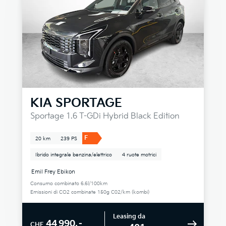
KIA
SPORTAGE
Sportage 1.6 T-GDi Hybrid Black Edition
F
20 km
239 PS
Ibrido integrale benzina/elettrico
4 ruote motrici
Emil Frey Ebikon
Consumo combinato 6.6l/100km
Emissioni di CO2 combinate 150g C02/km (kombi)
Leasing da
44 990.–
CHF