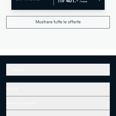
401.–
CHF
/mese
Mostrare tutte le offerte
Italiano
Modelli
Consigli & Acquisti