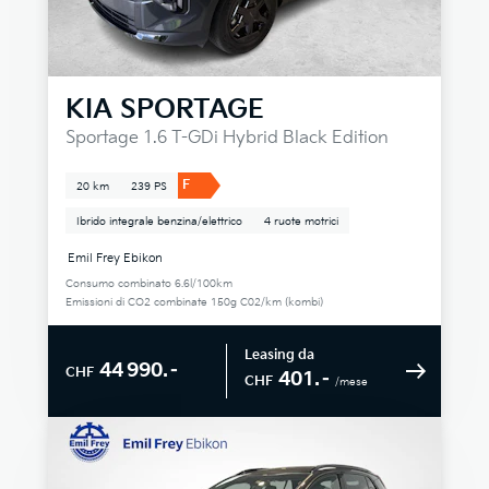
KIA
SPORTAGE
Sportage 1.6 T-GDi Hybrid Black Edition
F
20 km
239 PS
Ibrido integrale benzina/elettrico
4 ruote motrici
Emil Frey Ebikon
Consumo combinato 6.6l/100km
Emissioni di CO2 combinate 150g C02/km (kombi)
Leasing da
44 990.–
CHF
401.–
CHF
/mese