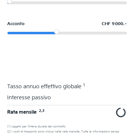
Acconto
CHF 9 000.–
Acquistare ora in leasing l'auto dei sogni
1
Tasso annuo effettivo globale
Interesse passivo
2,3
Rata mensile
(1) Legato per l’intera durata del contratto
(2) I costi di trasporto sono inclusi nella rata mensile. Tutte le informazioni senza