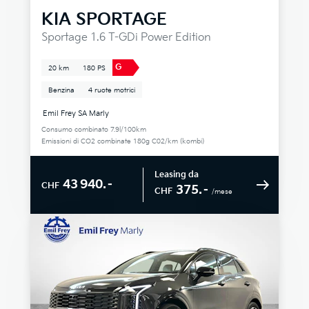
KIA
SPORTAGE
Sportage 1.6 T-GDi Power Edition
G
20 km
180 PS
Benzina
4 ruote motrici
Emil Frey SA Marly
Consumo combinato 7.9l/100km
Emissioni di CO2 combinate 180g C02/km (kombi)
Leasing da
43 940.–
CHF
375.–
CHF
/mese