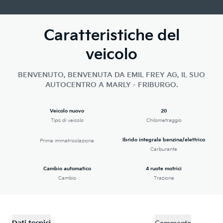
Caratteristiche del
veicolo
BENVENUTO, BENVENUTA DA EMIL FREY AG, IL SUO
AUTOCENTRO A MARLY - FRIBURGO.
Veicolo nuovo
20
Tipo di veicolo
Chilometraggio
Ibrido integrale benzina/elettrico
Prima immatricolazione
Carburante
Cambio automatico
4 ruote motrici
Cambio
Trazione