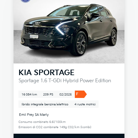
KIA
SPORTAGE
Sportage 1.6 T-GDi Hybrid Power Edition
F
16 084 km
209 PS
02/2025
Ibrido integrale benzina/elettrico
4 ruote motrici
Emil Frey SA Marly
Consumo combinato 6.6l/100km
Emissioni di CO2 combinate 149g C02/km (kombi)