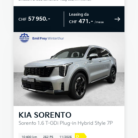
Leasing da
57 950.–
CHF
471.–
CHF
/mese
KIA
SORENTO
Sorento 1.6 T-GDi Plug-in Hybrid Style 7P
D
10 400 km
252 PS
11/2025