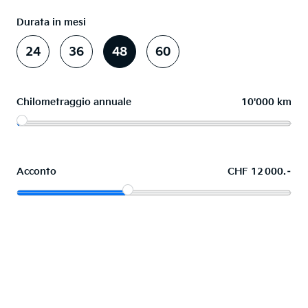
Durata in mesi
24
36
48
60
Chilometraggio annuale
10'000 km
Acconto
CHF 12 000.–
Acquistare ora in leasing l'auto dei sogni