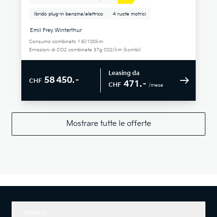
Ibrido plug-in benzina/elettrico
4 ruote motrici
Emil Frey Winterthur
Consumo combinato 1.6l/100km
Emissioni di CO2 combinate 37g C02/km (kombi)
Leasing da
58 450.–
CHF
471.–
CHF
/mese
Mostrare tutte le offerte
Italiano