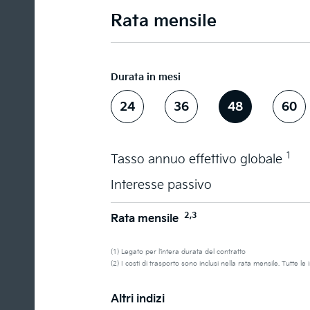
Rata mensile
Durata in mesi
24
36
48
60
1
Tasso annuo effettivo globale
Interesse passivo
2,3
Rata mensile
(1) Legato per l’intera durata del contratto
(2) I costi di trasporto sono inclusi nella rata mensile. Tutte l
Altri indizi