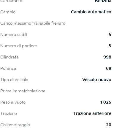
Carburante
Benzina
Cambio
Cambio automatico
Carico massimo trainabile frenato
Numero sedili
5
Numero di portiere
5
Cilindrata
998
Potenza
68
Tipo di veicolo
Veicolo nuovo
Prima immatricolazione
Peso a vuoto
1 025
Trazione
Trazione anteriore
Chilometraggio
20