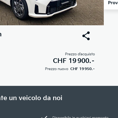
Prov
n
Prezzo d’acquisto
CHF
19 900.–
Prezzo nuovo
CHF 19 950.–
te un veicolo da noi
Disponibile in qualsiasi momento