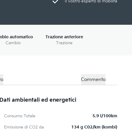
Il vostro esperto di mobilità
mbio automatico
Trazione anteriore
Cambio
Trazione
to
Commento
Dati ambientali ed energetici
D
Consumo Totale
5.9 l/100km
Emissione di CO2 da
134 g C02/km (kombi)