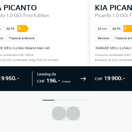
A
PICANTO
KIA
PICA
to 1.0 GDi First Edition
Picanto 1.0 GDi F
E
E
m
68 PS
20 km
68 PS
na
Trazione anteriore
Benzina
Trazione ant
 MEILI ILLNAU Roland Meili AG
GARAGE MEILI ILLNAU R
o combinato 5.9l/100km
Consumo combinato 5.9l/
ni di CO2 combinate 134g C02/km (kombi)
Emissioni di CO2 combina
Leasing da
19 950.–
19 900.–
CHF
196.–
CHF
/mese