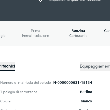
Prima
Benzina
Ca
ggio
immatricolazione
Carburante
i tecnici
Equipaggiamen
Numero di matricola del veicolo
N-0000000631-15134
Tipologia di carrozzeria
Berlina
Colore
bianco