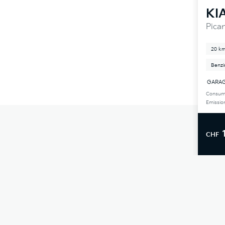
KI
Pican
20 k
Benzi
GARAGE
Consum
Emissio
CHF