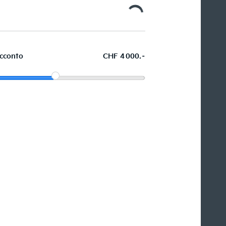
cconto
CHF 4 000.–
Acquistare ora in leasing l'auto
dei sogni