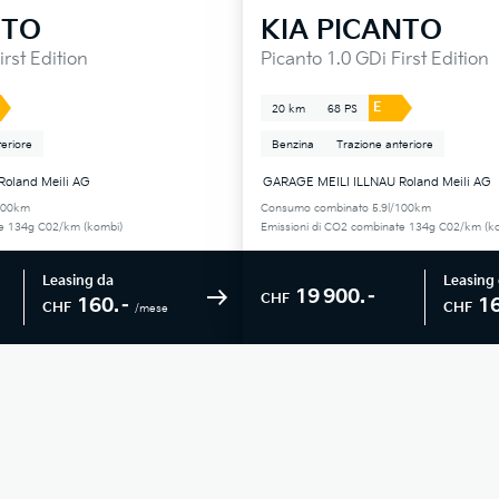
NTO
KIA
PICANTO
irst Edition
Picanto 1.0 GDi First Edition
E
20 km
68 PS
eriore
Benzina
Trazione anteriore
oland Meili AG
GARAGE MEILI ILLNAU Roland Meili AG
100km
Consumo combinato 5.9l/100km
te 134g C02/km (kombi)
Emissioni di CO2 combinate 134g C02/km (k
Leasing da
Leasing
19 900.–
CHF
160.–
1
CHF
CHF
/mese