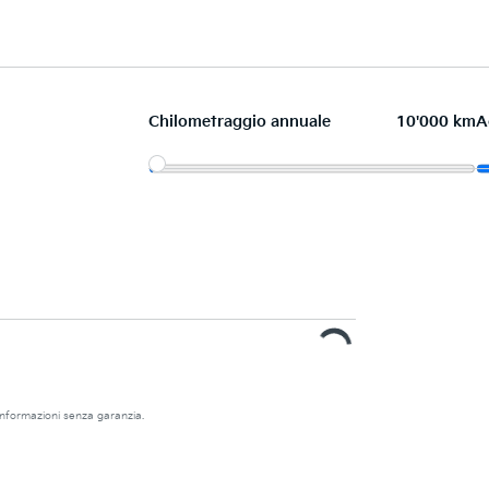
Chilometraggio annuale
10'000 km
A
e informazioni senza garanzia.