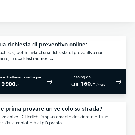
ua richiesta di preventivo online:
chi clic, potrà inviarci una richiesta di preventivo non
lante, in qualsiasi momento.
Leasing da
are direttamente online per
160.–
19 900.–
CHF
/mese
e prima provare un veicolo su strada?
 volentieri! Ci indichi l'appuntamento desiderato e il suo
r Kia la contatterà al più presto.