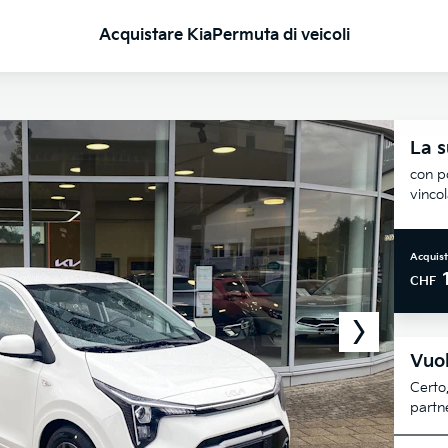
Acquistare Kia
Permuta di veicoli
La s
con po
vinco
Acquist
CHF
Vuol
Certo,
partne