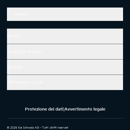
Italiano
Modelli
Consigli & Acquisti
Services
Informazioni su Kia
Protezione dei dati
Avvertimento legale
|
© 2026 Kia Schweiz AG - Tutti i diritti riservati