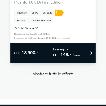
Picanto 1.0 GDi First Edition
E
1 000 km
68 PS
06/2026
Benzina
Trazione anteriore
Grüntal Garage AG
Consumo combinato 5.9l/100km
Emissioni di CO2 combinate 134g C02/km (kombi)
Leasing da
18 900.–
CHF
148.–
CHF
/mese
Mostrare tutte le offerte