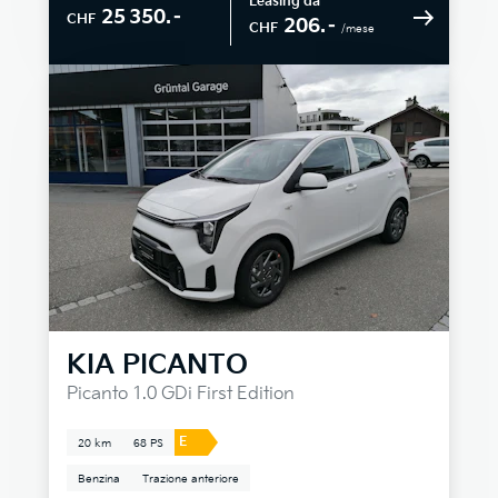
Leasing da
25 350.–
CHF
206.–
CHF
/mese
KIA
PICANTO
Picanto 1.0 GDi First Edition
E
20 km
68 PS
Benzina
Trazione anteriore