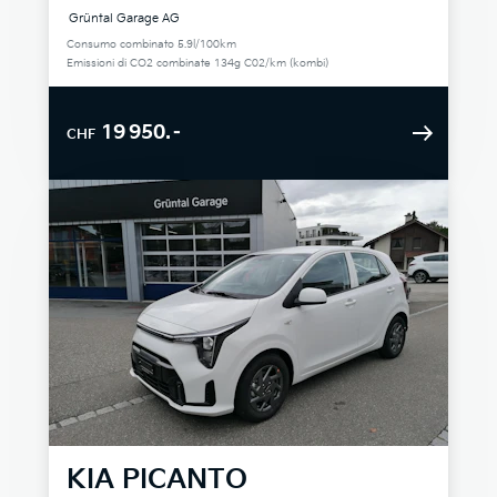
Grüntal Garage AG
Consumo combinato 5.9l/100km
Emissioni di CO2 combinate 134g C02/km (kombi)
19 950.–
CHF
KIA
PICANTO