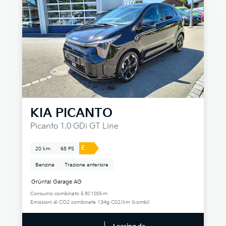
KIA
PICANTO
Picanto 1.0 GDi GT Line
E
20 km
68 PS
Benzina
Trazione anteriore
Grüntal Garage AG
Consumo combinato 5.9l/100km
Emissioni di CO2 combinate 134g C02/km (kombi)