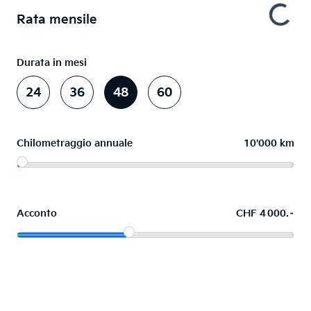
Rata mensile
Durata in mesi
24
36
48
60
Chilometraggio annuale
10'000 km
Acconto
CHF 4 000.–
Acquistare ora in leasing l'auto dei sogni