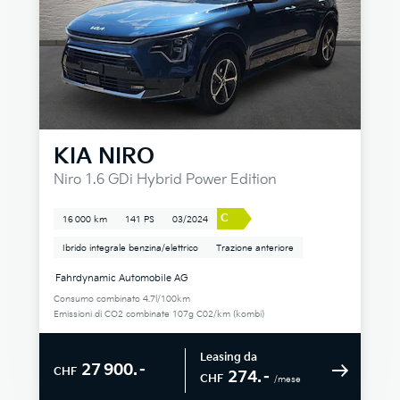
KIA
NIRO
Niro 1.6 GDi Hybrid Power Edition
C
16 000 km
141 PS
03/2024
Ibrido integrale benzina/elettrico
Trazione anteriore
Fahrdynamic Automobile AG
Consumo combinato 4.7l/100km
Emissioni di CO2 combinate 107g C02/km (kombi)
Leasing da
27 900.–
CHF
274.–
CHF
/mese