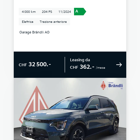
A
4 000 km
204 PS
11/2024
Elettrica
Trazione anteriore
Garage Brändli AG
Leasing da
32 500.–
CHF
362.–
CHF
/mese