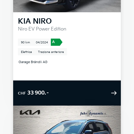
KIA
NIRO
Niro EV Power Edition
A
90 km
04/2024
Elettrica
Trazione anteriore
Garage Brändli AG
33 900.–
CHF