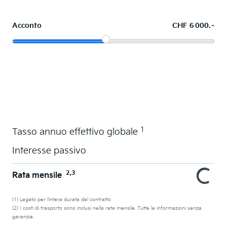
Acconto
CHF 6 000.–
Acquistare ora in leasing l'auto dei sogni
1
Tasso annuo effettivo globale
Interesse passivo
2,3
Rata mensile
(1) Legato per l’intera durata del contratto
(2) I costi di trasporto sono inclusi nella rata mensile. Tutte le informazioni senza
garanzia.