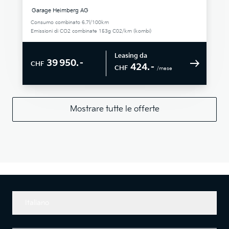
Garage Heimberg AG
Consumo combinato 6.7l/100km
Emissioni di CO2 combinate 153g C02/km (kombi)
Leasing da
39 950.–
CHF
424.–
CHF
/mese
Mostrare tutte le offerte
Italiano