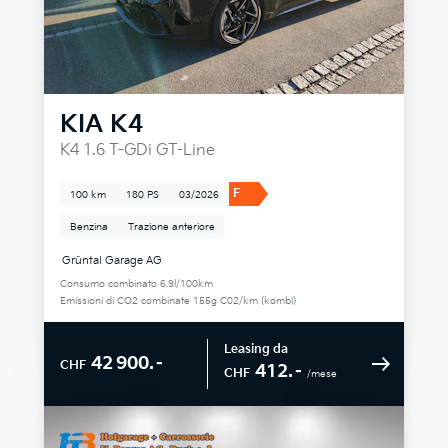
KIA
K4
K4 1.6 T-GDi GT-Line
F
100 km
180 PS
03/2026
Benzina
Trazione anteriore
Grüntal Garage AG
Consumo combinato 6.9l/100km
Emissioni di CO2 combinate 155g C02/km (kombi)
Leasing da
42 900.–
CHF
412.–
CHF
/mese