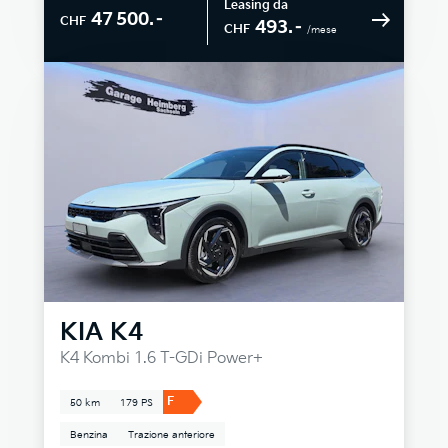
Leasing da
47 500.–
CHF
493.–
CHF
/mese
KIA
K4
K4 Kombi 1.6 T-GDi Power+
F
50 km
179 PS
Benzina
Trazione anteriore