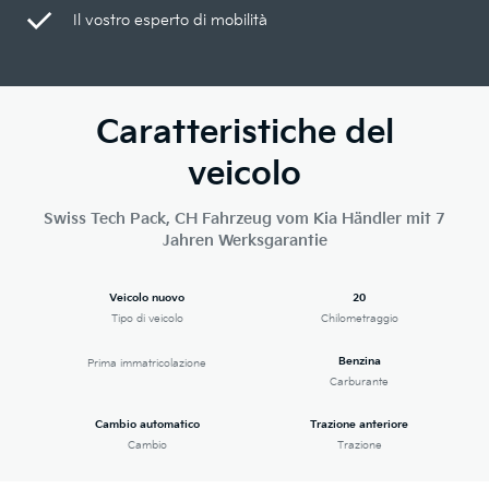
Il vostro esperto di mobilità
Caratteristiche del
veicolo
Swiss Tech Pack, CH Fahrzeug vom Kia Händler mit 7
Jahren Werksgarantie
Veicolo nuovo
20
Tipo di veicolo
Chilometraggio
Benzina
Prima immatricolazione
Carburante
Cambio automatico
Trazione anteriore
Cambio
Trazione