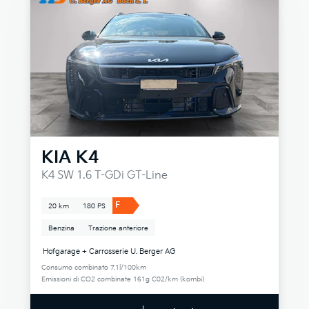
KIA
K4
K4 SW 1.6 T-GDi GT-Line
F
20 km
180 PS
Benzina
Trazione anteriore
Hofgarage + Carrosserie U. Berger AG
Consumo combinato 7.1l/100km
Emissioni di CO2 combinate 161g C02/km (kombi)