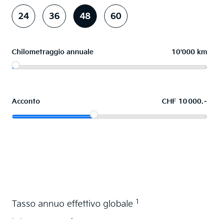
24
36
48
60
Chilometraggio annuale
10'000 km
Acconto
CHF 10 000.–
Acquistare ora in leasing l'auto dei sogni
1
Tasso annuo effettivo globale