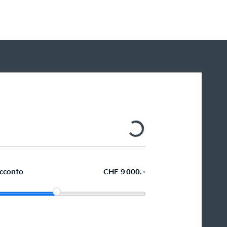
Ch
Se
cconto
CHF 9 000.–