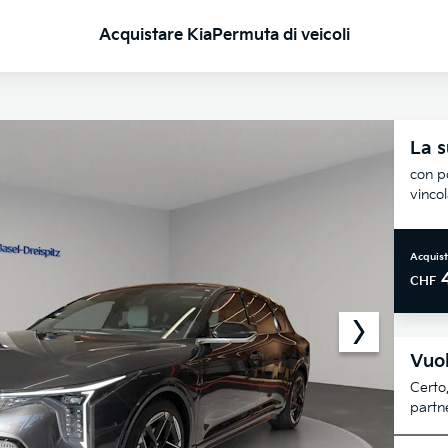
Acquistare Kia
Permuta di veicoli
La s
con po
vinco
Acquist
CHF
Vuol
Certo,
partne