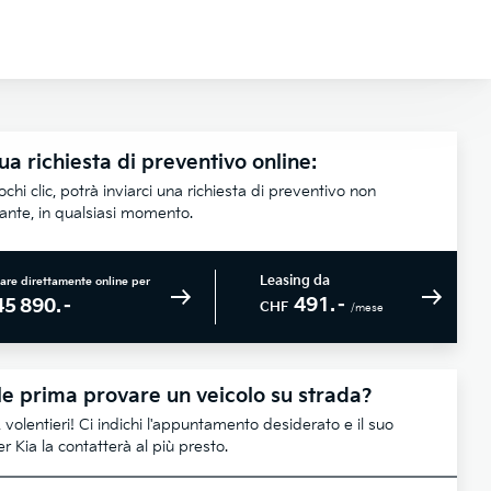
ua richiesta di preventivo online:
chi clic, potrà inviarci una richiesta di preventivo non
lante, in qualsiasi momento.
Leasing da
are direttamente online per
491.–
45 890.–
CHF
/mese
e prima provare un veicolo su strada?
 volentieri! Ci indichi l'appuntamento desiderato e il suo
r Kia la contatterà al più presto.