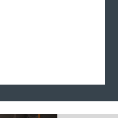
Acquistare ora in leasing l'auto
dei sogni