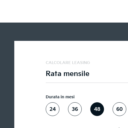
CALCOLARE LEASING
Rata mensile
Durata in mesi
24
36
48
60