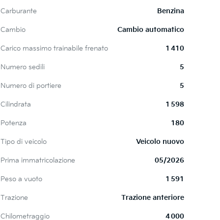
Carburante
Benzina
Cambio
Cambio automatico
Carico massimo trainabile frenato
1 410
Numero sedili
5
Numero di portiere
5
Cilindrata
1 598
Potenza
180
Tipo di veicolo
Veicolo nuovo
Prima immatricolazione
05/2026
Peso a vuoto
1 591
Trazione
Trazione anteriore
Chilometraggio
4 000