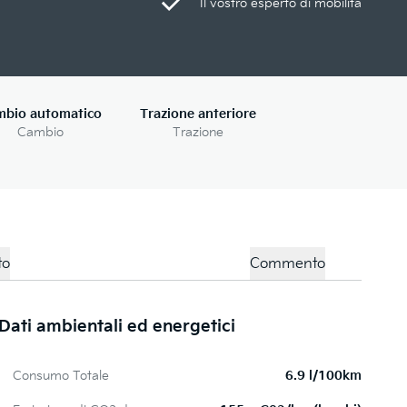
Il vostro esperto di mobilità
mbio automatico
Trazione anteriore
Cambio
Trazione
to
Commento
Dati ambientali ed energetici
Te
Consumo Totale
6.9 l/100km
K