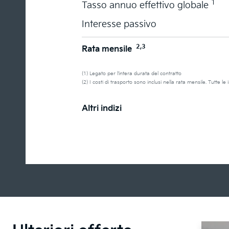
1
Tasso annuo effettivo globale
Interesse passivo
2,3
Rata mensile
(1) Legato per l’intera durata del contratto
(2) I costi di trasporto sono inclusi nella rata mensile. Tutte l
Altri indizi