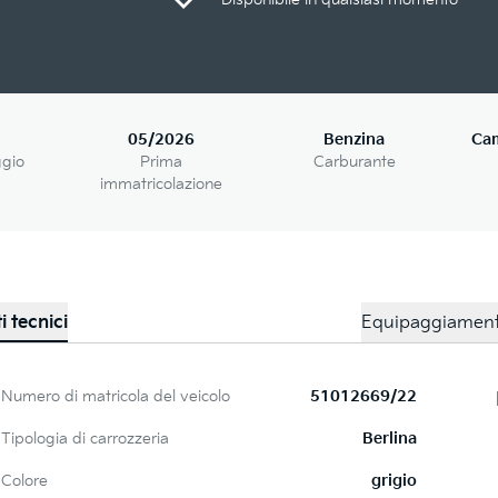
05/2026
Benzina
Ca
ggio
Prima
Carburante
immatricolazione
i tecnici
Equipaggiamen
Numero di matricola del veicolo
51012669/22
Tipologia di carrozzeria
Berlina
Colore
grigio