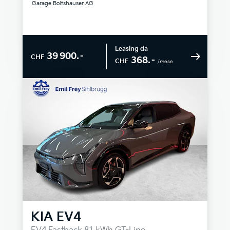
Garage Boltshauser AG
Leasing da
39 900.–
CHF
368.–
CHF
/mese
KIA
EV4