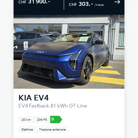
31 900.–
CHF
303.–
CHF
/mese
KIA
EV4
EV4 Fastback 81 kWh GT-Line
B
20 km
204 PS
Elettrica
Trazione anteriore