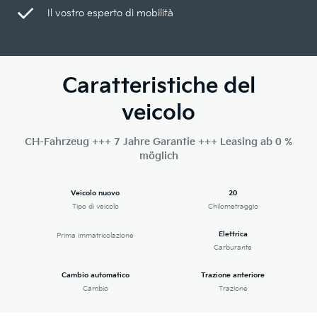
Il vostro esperto di mobilità
Caratteristiche del
veicolo
CH-Fahrzeug +++ 7 Jahre Garantie +++ Leasing ab 0 %
möglich
Veicolo nuovo
20
Tipo di veicolo
Chilometraggio
Elettrica
Prima immatricolazione
Carburante
Cambio automatico
Trazione anteriore
Cambio
Trazione