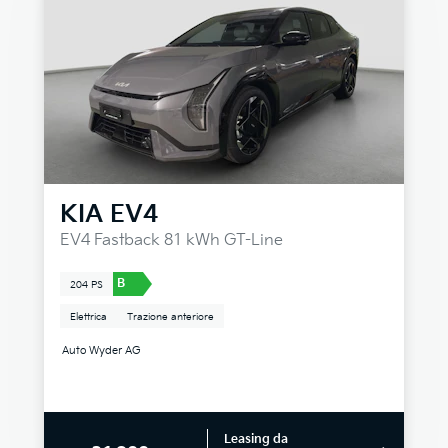
KIA
EV4
EV4 Fastback 81 kWh GT-Line
B
204 PS
Elettrica
Trazione anteriore
Auto Wyder AG
Leasing da