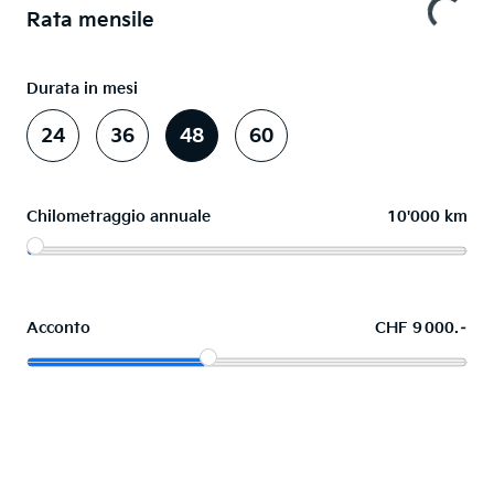
Rata mensile
Durata in mesi
24
36
48
60
Chilometraggio annuale
10'000 km
Acconto
CHF 9 000.–
Acquistare ora in leasing l'auto dei sogni