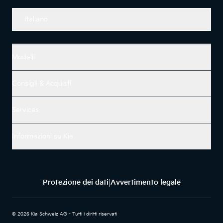
Italiano
Modelli
Consigli & Acquisti
Services
Informazioni su Kia
Protezione dei dati
Avvertimento legale
|
© 2026 Kia Schweiz AG - Tutti i diritti riservati