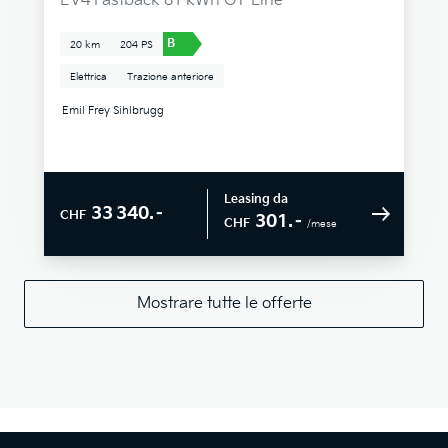
EV4 Fastback 81 kWh GT-Line
B
20 km
204 PS
Elettrica
Trazione anteriore
Emil Frey Sihlbrugg
Leasing da
33 340.–
CHF
301.–
CHF
/mese
Mostrare tutte le offerte