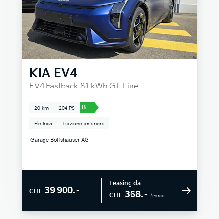
KIA
EV4
EV4 Fastback 81 kWh GT-Line
B
20 km
204 PS
Elettrica
Trazione anteriore
Garage Boltshauser AG
Leasing da
39 900.–
CHF
368.–
CHF
/mese