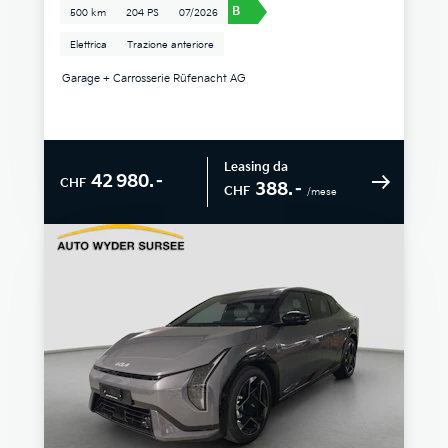
B
500 km
204 PS
07/2026
Elettrica
Trazione anteriore
Garage + Carrosserie Rüfenacht AG
Leasing da
42 980.–
CHF
388.–
CHF
/mese