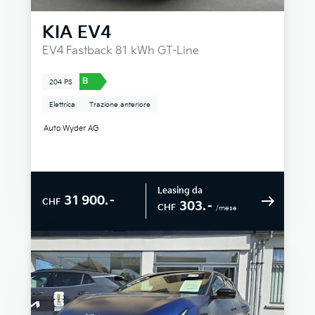
KIA
EV4
EV4 Fastback 81 kWh GT-Line
B
204 PS
Elettrica
Trazione anteriore
Auto Wyder AG
Leasing da
31 900.–
CHF
303.–
CHF
/mese