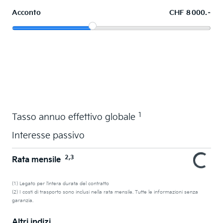
Acconto
CHF 8 000.–
Acquistare ora in leasing l'auto dei sogni
1
Tasso annuo effettivo globale
Interesse passivo
2,3
Rata mensile
(1) Legato per l’intera durata del contratto
(2) I costi di trasporto sono inclusi nella rata mensile. Tutte le informazioni senza
garanzia.
Altri indizi