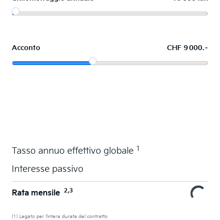
Acconto
CHF 9 000.–
Acquistare ora in leasing l'auto dei sogni
1
Tasso annuo effettivo globale
Interesse passivo
2,3
Rata mensile
(1) Legato per l’intera durata del contratto