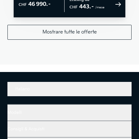
46 990.–
CHF
443.–
CHF
/mese
Mostrare tutte le offerte
Italiano
Modelli
Consigli & Acquisti