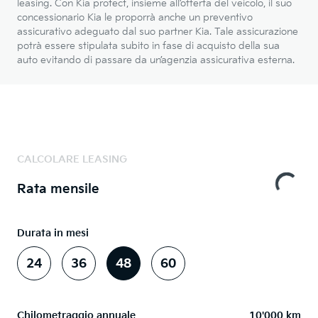
leasing. Con Kia protect, insieme all’offerta del veicolo, il suo
concessionario Kia le proporrà anche un preventivo
assicurativo adeguato dal suo partner Kia. Tale assicurazione
potrà essere stipulata subito in fase di acquisto della sua
auto evitando di passare da un’agenzia assicurativa esterna.
CALCOLARE LEASING
Rata mensile
Durata in mesi
24
36
48
60
Chilometraggio annuale
10'000 km