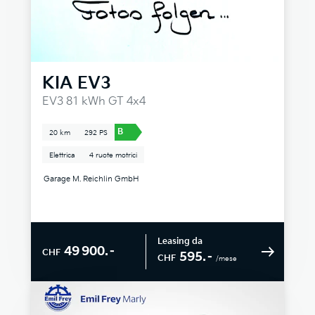
KIA
EV3
EV3 81 kWh GT 4x4
B
20 km
292 PS
Elettrica
4 ruote motrici
Garage M. Reichlin GmbH
Leasing da
49 900.–
CHF
595.–
CHF
/mese