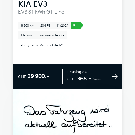
KIA
EV3
EV3 81 kWh GT-Line
B
8 800 km
204 PS
11/2024
Elettrica
Trazione anteriore
Fahrdynamic Automobile AG
Leasing da
39 900.–
CHF
368.–
CHF
/mese