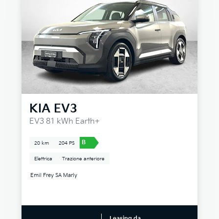
KIA
EV3
EV3 81 kWh Earth+
B
20 km
204 PS
Elettrica
Trazione anteriore
Emil Frey SA Marly
Leasing da