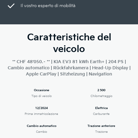
Il vostro esperto di mobilità
Caratteristiche del
veicolo
** CHF 48'050.– ** | KIA EV3 81 kWh Earth+ | 204 PS |
Cambio automatico | Rückfahrkamera | Head-Up Display |
Apple CarPlay | Sitzheizung | Navigation
Occasione
2 500
Tipo di veicolo
Chilometraggio
12/2024
Elettrica
Prima immatricolazione
Carburante
Cambio automatico
Trazione anteriore
Cambio
Trazione