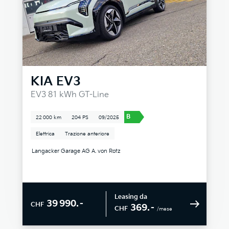
KIA
EV3
EV3 81 kWh GT-Line
B
22 000 km
204 PS
09/2025
Elettrica
Trazione anteriore
Langacker Garage AG A. von Rotz
Leasing da
39 990.–
CHF
369.–
CHF
/mese