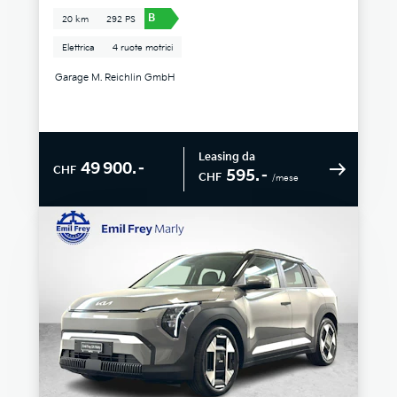
B
20 km
292 PS
Elettrica
4 ruote motrici
Garage M. Reichlin GmbH
Leasing da
49 900.–
CHF
595.–
CHF
/mese