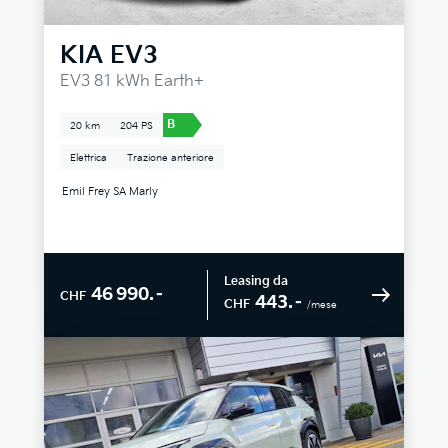
KIA
EV3
EV3 81 kWh Earth+
B
20 km
204 PS
Elettrica
Trazione anteriore
Emil Frey SA Marly
Leasing da
46 990.–
CHF
443.–
CHF
/mese