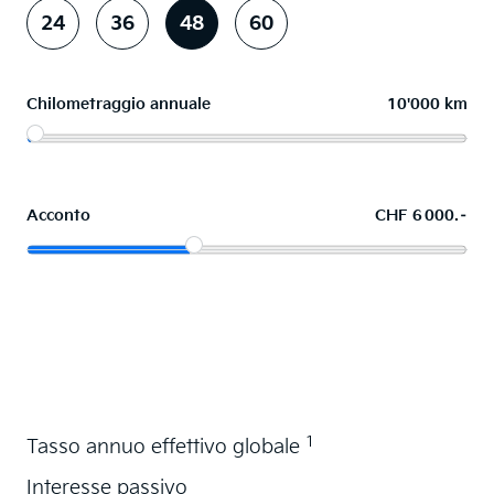
24
36
48
60
Chilometraggio annuale
10'000 km
Acconto
CHF 6 000.–
Acquistare ora in leasing l'auto dei sogni
1
Tasso annuo effettivo globale
Interesse passivo