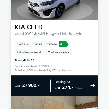
KIA
CEED
Ceed SW 1.6 GDi Plug-in Hybrid Style
A
13 075 km
141 PS
05/2024
Ibrido benzina/elettrico
Trazione anteriore
Bouby-Rolls S.A.
Consumo combinato 1.3l/100km
Emissioni di CO2 combinate 29g C02/km (kombi)
Leasing da
27 900.–
CHF
274.–
CHF
/mese