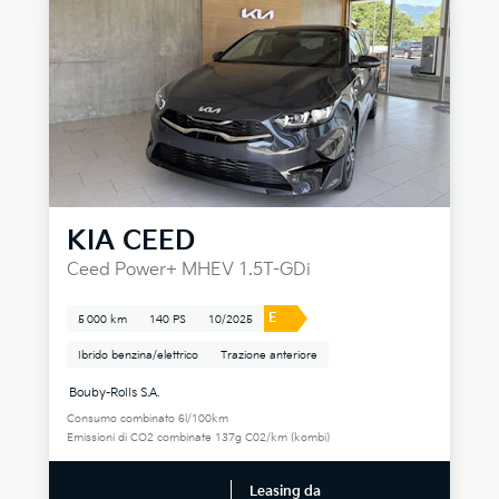
KIA
CEED
Ceed Power+ MHEV 1.5T-GDi
E
5 000 km
140 PS
10/2025
Ibrido benzina/elettrico
Trazione anteriore
Bouby-Rolls S.A.
Consumo combinato 6l/100km
Emissioni di CO2 combinate 137g C02/km (kombi)
Leasing da