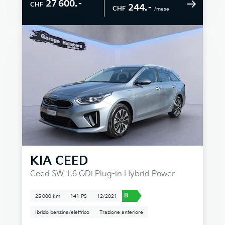
27 600.–
CHF
244.–
CHF
/mese
KIA
CEED
Ceed SW 1.6 GDi Plug-in Hybrid Power
B
25 000 km
141 PS
12/2021
Ibrido benzina/elettrico
Trazione anteriore