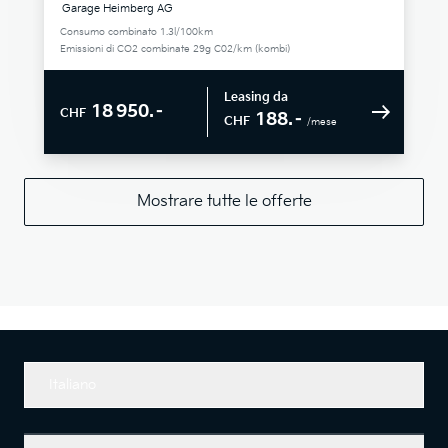
Garage Heimberg AG
Consumo combinato 1.3l/100km
Emissioni di CO2 combinate 29g C02/km (kombi)
Leasing da
18 950.–
CHF
188.–
CHF
/mese
Mostrare tutte le offerte
Italiano