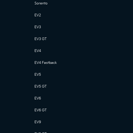
Sorento
EV2
EV3
EV3 GT
EV4
EV4 Fastback
EV5
EV5 GT
EV6
EV6 GT
EV9