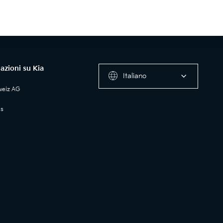
azioni su Kia
Italiano
weiz AG
ss
a