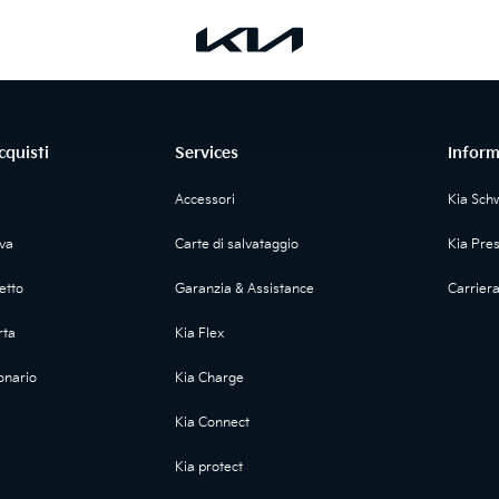
cquisti
Services
Inform
Accessori
Kia Sch
ova
Carte di salvataggio
Kia Pre
etto
Garanzia & Assistance
Carrier
rta
Kia Flex
onario
Kia Charge
Kia Connect
Kia protect