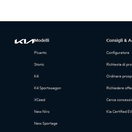
Modelli
Consigli & A
Picanto
Configuratore
Stonic
Richiesta di pr
K4
Ordinare prosp
K4 Sportswagon
Richiedere offe
XCeed
Cerca concessi
New Niro
Kia Certified EV
New Sportage